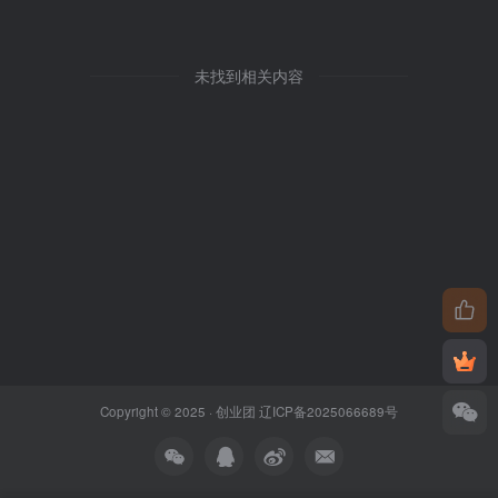
未找到相关内容
Copyright © 2025 ·
创业团
辽ICP备2025066689号