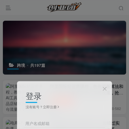
跨境
共197篇
阿里国际站运营课程，教你用新算法和
AI工具，快速拉升金品店铺权重，抢占
登录
平台流量（更新2026年08月）
付费阅读
6.6
￥
没有账号？立即注册
4天前
582
电商+Facebook广告课，一套经过实
用户名或邮箱