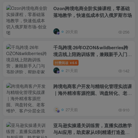
Ozon跨境电商全阶实操课程，零基础
落地教学，快速低成本切入俄罗斯市场
20天前
256
千鸟跨境·26年OZON&wildberries跨
境店线上陪跑训练营，兼顾新手入门与
高阶进阶，帮助卖家高效布局俄罗斯市
付费阅读
6.6
￥
场（更新）
21天前
142
跨境电商客户开发与精细化管理实战课
｜海外精准客源挖掘、询盘转化、老客
维护、客户分层全流程落地教程
27天前
910
亚马逊实操通关训练营，直播实战教学
与AI应用，助卖家从0到精通打造盈利