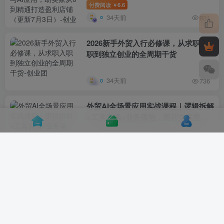
店铺（更新7月3日）
付费阅读
6.6
￥
34天前
931
2026新手外贸入行必修课，从求职入
职到独立创业的全周期干货
34天前
736
外贸AI全场景应用实战课程｜逻辑拆解
+工具实操+业务落地，图片文案视频
+智能体+自建业务系统一站式教学
1个月前
233
Accio Work外贸Ai Agent应用实战
课，外贸AI生产力革命，Accio Work
从认知到实战全面落地
1个月前
476