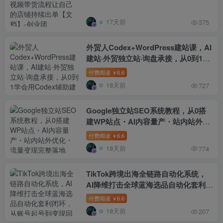
单【文档】
17天前
375
外贸人Codex+WordPress建站课，AI
建站·外贸独立站·询盘承接，从0到1学
会用Codex辅助建站
付费阅读
6.6
￥
18天前
727
Google独立站SEO系统教程，从0搭
建WP站点・AI内容量产・站内站外优
化・流量变现完整落地SOP（2026年7
付费阅读
6.6
￥
月）
18天前
774
TikTok跨境出海全链路自动化系统，
AI降维打击全球蓝海选品自动化套利闭
环，从账号起号到变现回款全流程落地
付费阅读
6.6
￥
（2026年7月）
18天前
207