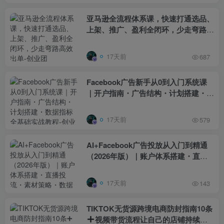
亚马逊全流程体系课，快速打通选品、
上架、推广、盈利全闭环，少走弯路高
效出单
17天前
687
Facebook广告新手从0到入门系统课
｜开户指南・广告结构・计划搭建・数
据指标全基础实战教程
17天前
579
AI+Facebook广告投放从入门到精通
（2026年版）｜账户体系搭建・直播
投流・素材策略・数据优化・聊单变现
全链路实战课
17天前
143
TIKTOK无货源跨境电商防封指南10条
视频带货流程让自己的店铺持续出