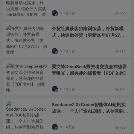
大实战+全场景应用拓展，教会AI自主
操控电脑高效办公
10天前
400
外贸社媒获客独家训练营，外贸新模
式，快速做外贸（更新26年07月27
日）
10天前
412
梁文锋DeepSeek投资者交流会神秘录
音曝光，感兴趣的抓紧看【PDF文档】
10天前
804
Seedance2.0+Codex智能体AI短剧实
战课：一个人打造AI剧组，从创意到精
品短片全流程
14天前
766