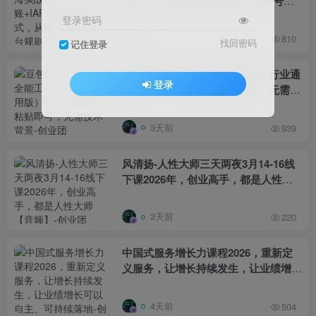
分账+IAP付费变现双模式，从账号搭
建、平台规则到回款全流程落地教程
登录密码
前天
810
找回密码
记住登录
豆包2.1 GEO优化全能工具箱（行业通
登录
用版）v1.0，会复制粘贴即可，无需技
术背景
3天前
939
风清扬-人性大师三天两夜3月14-16线
下课2026年，创业高手，都是人性大
师【音频】
3天前
220
中国式服务增长力课程2026，重新定
义服务，让增长持续发生，让业绩增长
可以自主、可持续落地
4天前
504