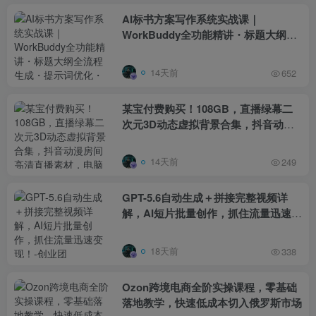
AI标书方案写作系统实战课｜
WorkBuddy全功能精讲・标题大纲全
流程生成・提示词优化・多工具组合提
效教程
14天前
652
某宝付费购买！108GB，直播绿幕二
次元3D动态虚拟背景合集，抖音动漫
房间高清直播素材，电脑桌面壁纸
14天前
249
GPT-5.6自动生成＋拼接完整视频详
解，AI短片批量创作，抓住流量迅速变
现！
18天前
338
Ozon跨境电商全阶实操课程，零基础
落地教学，快速低成本切入俄罗斯市场