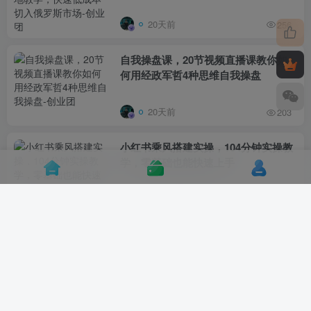
20天前
256
自我操盘课，20节视频直播课教你如
何用经政军哲4种思维自我操盘
20天前
203
小红书乘风搭建实操，104分钟实操教
学，零基础也能快速上手
20天前
819
2026拼多多AI智创+利润爆破双核爆款
特训营，收获底层逻辑、活动矩阵、付
费优化、0-1打爆SOP
20天前
963