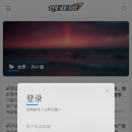
免费
共41篇
婆媳家庭AI短剧全套教学丨起号快，热
门吸引女性粉丝，商单广告、橱窗带
登录
货、收徒裂变、伙伴分成等
没有账号？立即注册
前天
512
2026TikTok短剧出海实战课｜IAA广告
用户名或邮箱