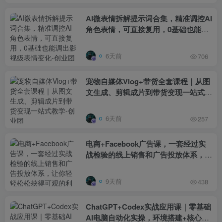
AI微表情拆解提示词合集，精准调控AI
角色表情，可直接复用，0基础也能调
出影视级表情变化
6天前
706
宠物自媒体Vlog+带货全套课程｜从图
文生成、剪辑成片到带货变现一站式教
学
6天前
257
电商+Facebook广告课，一套经过实
战检验的线上销售和广告投放体系，让
你轻轻松松获得可观的利润【原创双语
字幕】
9天前
438
ChatGPT+Codex实战应用课｜零基础
AI电脑自动化实操，环境搭建+核心三