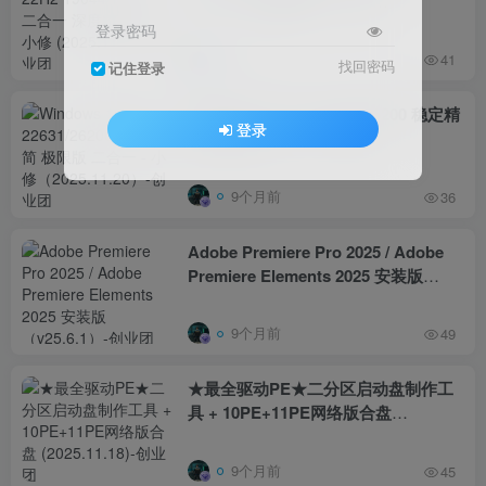
二合一 深度精简版 – 小修
(2025.11.18)
登录密码
9个月前
41
找回密码
记住登录
Windows 11 Pro 22631/26200 稳定精
登录
简 极限版 二合一 – 小修
（2025.11.20）
9个月前
36
Adobe Premiere Pro 2025 / Adobe
Premiere Elements 2025 安装版
（v25.6.1）
9个月前
49
★最全驱动PE★二分区启动盘制作工
具 + 10PE+11PE网络版合盘
(2025.11.18)
9个月前
45