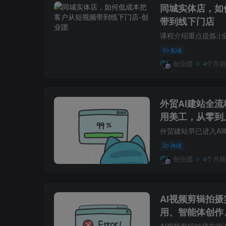
同城实体店，如
带到线下门店
私域
创业团
4个月前
外贸AI建站全
用美工，从零到
立站
跨境
创业团
4个月前
AI视频剪辑拍摄
用、智能体创作
抖音运营等全链