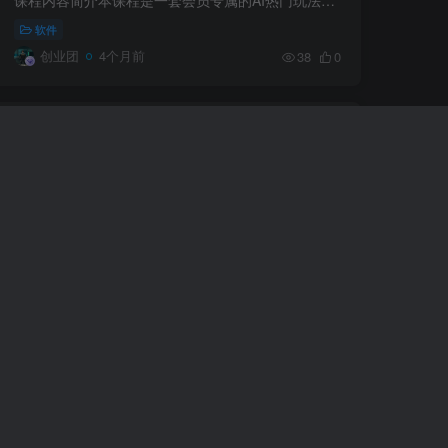
软件
创业团
4个月前
38
0
AIGC精品漫剧创作全流程解析，S级漫剧
教学，从零开始学AIGC漫剧创作
从零开始学AIGC，掌握AI创作核心技能课程内容简介本课程是一套S级漫剧创作全流程解析课，系统讲解AIGC精品漫剧从0到1的制作方法。课程涵盖AI编剧（网文故事、自动生成文字分镜）、AI导演（图片...
软件
创业团
4个月前
42
0
AI智能体+一人公司实战训练营，1小时干
完别人10小时的活，彻底解放自己的双手
你是否面临1经常熬夜加班，掏空身体学习专业技能2想做互联网改变自己，苦于不会做内容3有想法有决心要创业，却迷茫没有方向4勤勤恳恳的工作，升职加薪异常的艰难5单一的工作和岗位，没有更多选...
付费阅读
8.8
软件
￥
创业团
4个月前
25
0