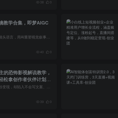
38
0
镜教学合集，即梦AIGC
课程介绍解锁电影级镜头语言，用AI重塑视觉叙事。这套合集深度拆解推拉摇移、环绕跟拍、希区柯克变焦、子弹时间等50+高级运镜技法，从基础指令到复杂组合，手把手教你用即梦AI精准实现丝滑运镜...
40
0
博主的恐怖影视解说教学，
轻松拿创作者伙伴计划跟
想做恐怖影视解说涨粉变现，却陷入不会写文案、不会剪视频、没氛围、没流量、不会运营的困境？自己摸索做恐怖解说，要么文案平淡没张力、抓不住恐怖内核，要么剪辑杂乱没节奏、留不住观众；要么...
39
0