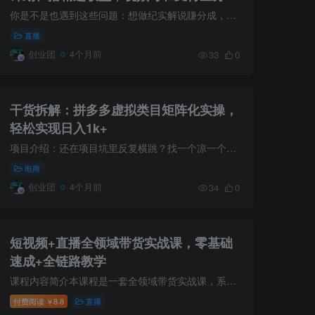
计划均可
你是不是也遇到这些问题：想做纪实解说賺分成，却不会写稿、不会配音、不会剪辑、不会过原创、容易违规限流；知道伙伴计划、精选收益、视频号、支付宝分成计划很賺钱，却找不到能落地、能过审、...
直播
创业团
4个月前
33
0
干货拆解：拼多多虚拟类目矩阵化实操，
轻松实现日入1k+
项目介绍：还在项目坑里反复横跳？找一个凉一个，越做越迷茫？别耗了，拼多多虚拟类目，才是适合普通人长期做的稳賺项目！它没有风口项目的暴利，却胜在稳定持久，单人日入300-1000很常态。最香...
电商
创业团
4个月前
34
0
短视频+直播全领域带货实战课，零基础
速成+全链路教学
课程内容简介本课程是一套全领域带货实战课，系统覆盖短视频带货与直播带货全链路技能。课程从橱窗开通、收款账户、保证金、商品链接挂载、发布挂车视频等基础操作入手，深入讲解带货达人六大成...
付费阅读
8.8
直播
￥