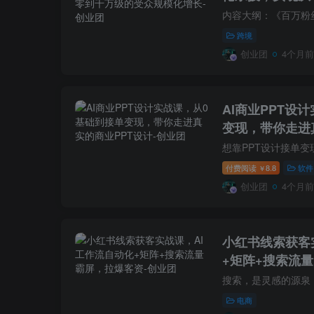
增长
跨境
创业团
4个月前
AI商业PPT设
变现，带你走进
付费阅读
8.8
软件
￥
创业团
4个月前
小红书线索获客
+矩阵+搜索流
电商