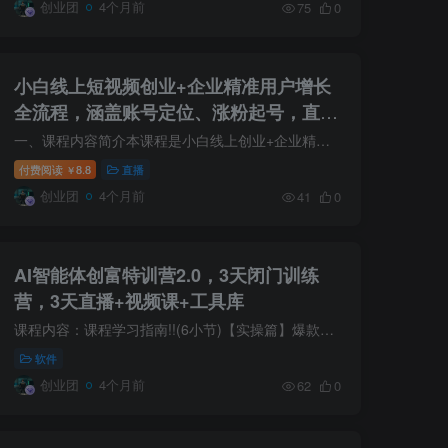
创业团
4个月前
75
0
小白线上短视频创业+企业精准用户增长
全流程，涵盖账号定位、涨粉起号，直播
间搭建等，从0做到稳定变现
一、课程内容简介本课程是小白线上创业+企业精准用户增长全流程实操课，从账号定位、起名、贴标签、破播放、涨粉起号，到小程序、音乐、电影、游戏、汽车、中视频、橱窗带货、星图等0粉变现玩法...
付费阅读
8.8
直播
￥
创业团
4个月前
41
0
AI智能体创富特训营2.0，3天闭门训练
营，3天直播+视频课+工具库
课程内容：课程学习指南!!(6小节)【实操篇】爆款AI短视频玩法(10小节)【进阶篇】高级AI短视频玩法(10小节)【其他国产AI工具】适合零基础小白学习(14小节)【AI写作】ChatGPT基础课(国外AI)(8小节...
软件
创业团
4个月前
62
0