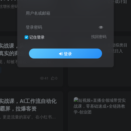
内容大纲：《百万粉丝增长密码》助您实现从零到千万级的受众规模化增长。本课程由打造了多个千万级订阅YouTube频道的Nathan亲授，其新频道在四年内创收460W美元。您将掌握增长的三大核心要素：...
用户名或邮箱
35
0
登录密码
找回密码
记住登录
计实战课，从0基础到接单
真实的商业PPT设计
登录
想靠PPT设计接单变现，却被不会设计、不懂商业逻辑、没素材、没客户、不会报价困住？自己摸索做PPT，要么排版杂乱、审美拉胯，要么不懂商业场景需求，做出来的PPT不符合企业、客户要求；看着别...
41
0
实战课，AI工作流自动化
量霸屏，拉爆客资
搜索，是灵感的源泉，更是流量的富矿。在小红书运营中，你是否陷入了“唯推荐流论”的怪圈？每天紧盯首页数据，为了爆款患得患失，爆文出现时欣喜若狂，流量下滑时焦虑不已。其实，除了竞争激烈...