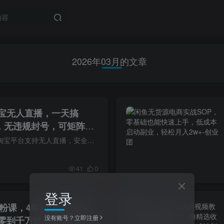
2026年03月的文章
宝无人直播，一天搞
术，无违规封号，可矩阵开
内部揭秘】
项目亮点：1.目前仅淘宝平台支持无人直播，安全无违规2.淘宝作为购物平台，用户购买意向强，成交率高3.只需一台电脑，24小时全天直播，无需露脸与讲解4.平台用户购物目的明确，对直播形式要求低...
41
0
登录
涨粉课，4年賺460W的大
没有账号？立即注册
零到千万级的受众规模化