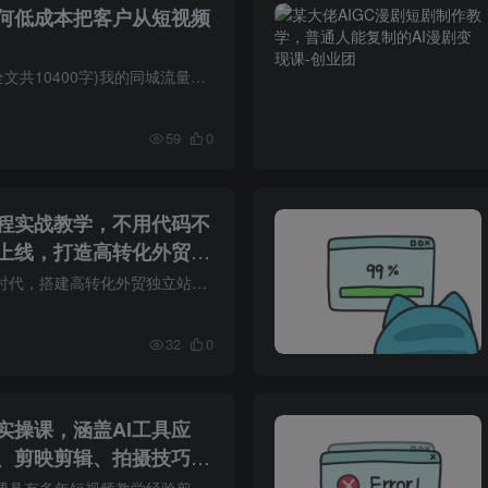
何低成本把客户从短视频
课程介绍重点提炼:(全文共10400字)我的同城流量实战心法:从看见到信任的完整路径今天想和大家聊聊我这些年深耕同城流量的核心心得。我发现很多实体商家在做线上时，方向都错了一一他们总想抓住...
59
0
流程实战教学，不用代码不
上线，打造高转化外贸独
外贸建站早已进入AI时代，搭建高转化外贸独立站，根本不需要你会代码、会美工、有技术基础！本次《外贸AI建站全流程实战教学》，专为外贸新手、中小企业主、外贸运营、跨境创业者量身打造，全程...
32
0
实操课，涵盖AI工具应
、剪映剪辑、拍摄技巧、
路技能
AI视频剪辑拍摄实操课具有多年短视频教学经验剪映模板精英创作人专注智能工具运用、剪映短视频全面教学课程内容简介本课程是一套系统化的AI视频剪辑拍摄实操课，涵盖AI工具应用、智能体创作、剪...