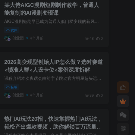
某大佬AIGC漫剧短剧制作教学，普通人
能复制的AI漫剧变现课
AIGC漫剧短剧早已成为普通人低门槛变现的新风口，核心不是“有天赋、有专业”，而是“找对大佬、掌握可复制的方法”！本次《某大佬AIGC漫剧短剧制作教学，普通人能复制的AI漫剧变现课》，由深耕...
软件
创业团
4个月前
48
0
2026高变现型创始人IP怎么做？选对赛道
×锁准人群×人设卡位×案例深度拆解
课程介绍本次夜话会由前字节跳动官方明星超头运营乔伊，围绕「2026高变现型创始人IP怎么做？」展开深度分享，系统拆解创始人IP从战略到落地的完整方法论。创始人IP已成为企业降本增效的必选项。...
私域
创业团
4个月前
39
0
热门AI玩法20招，快速掌握热门AI玩法，
轻松产出爆款视频，助你解锁百万流量密
码
课程内容简介本课程是一套会员专属的AI热门玩法实战课，持续更新中，涵盖20+种爆款视频制作技巧，助你解锁百万流量密码。课程系统讲解影视级案例（出塞、阐教12金仙、山海经变幻化形）、治愈萌...