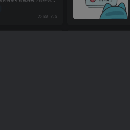
108
0
款视频教学，AI创作高阶宝
略+影视案例拆解
课程内容简介本课程是一套AI创作高阶宝典，涵盖50种热门AI爆款视频教学，聚焦商业落地与影视案例拆解。课程系统讲解影视级古诗词案例（出塞）、AI电影特效镜头创作、治愈系萌宠爆款、山海经蛟龙...
32
0
训营2.0，3天闭门训练
视频课+工具库
课程内容：课程学习指南!!(6小节)【实操篇】爆款AI短视频玩法(10小节)【进阶篇】高级AI短视频玩法(10小节)【其他国产AI工具】适合零基础小白学习(14小节)【AI写作】ChatGPT基础课(国外AI)(8小节...
58
0