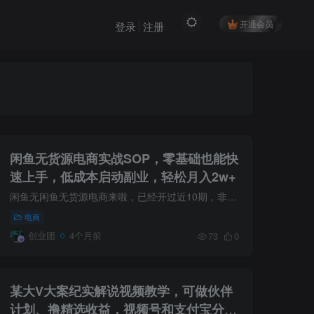
开通会员
登录
注册
闲鱼无货源电商实战SOP，零基础也能快
速上手，低成本启动副业，轻松月入2w+
闲鱼无闲鱼无货源电商来啦，已经开过近10期，非常适合新手入门，为了帮助大家更快上手，本次加入了课程表，更直观的学习，还提供选品库，不需要大家去选品，直接上架测品就行。一、课程内容简介...
电商
创业团
4个月前
73
0
某大V大案纪实解说视频教学，可做伙伴
计划、撸精选收益，视频号和支付宝分成