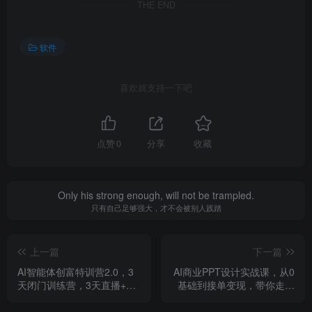
THE END
软件
喜欢就支持一下吧
点赞
0
分享
收藏
Only his strong enough, will not be trampled.
只有自己足够强大，才不会被别人践踏
上一篇
下一篇
AI智能体创富特训营2.0，3
AI商业PPT设计实战课，从0
天闭门训练营，3天直播+视
基础到接单变现，带你走进
频课+工具库
真实的商业PPT设计