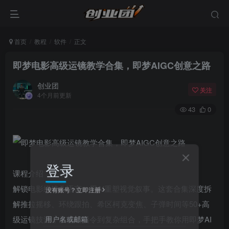
首页
教程
软件
正文
即梦电影高级运镜教学合集，即梦AIGC创意之路
创业团
关注
4个月前更新
43
0
登录
课程介绍
解锁电影级镜头语言，用AI重塑视觉叙事。这套合集深度拆
没有账号？立即注册
解推拉摇移、环绕跟拍、希区柯克变焦、子弹时间等50+高
用户名或邮箱
级运镜技法，从基础指令到复杂组合，手把手教你用即梦AI