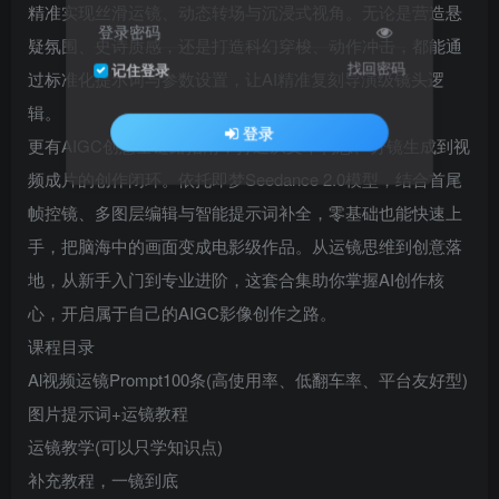
精准实现丝滑运镜、动态转场与沉浸式视角。无论是营造悬
登录密码
疑氛围、史诗质感，还是打造科幻穿梭、动作冲击，都能通
找回密码
记住登录
过标准化提示词与参数设置，让AI精准复刻导演级镜头逻
辑。
登录
更有AIGC创意全链路指南，打通从文本构思、分镜生成到视
频成片的创作闭环。依托即梦Seedance 2.0模型，结合首尾
帧控镜、多图层编辑与智能提示词补全，零基础也能快速上
手，把脑海中的画面变成电影级作品。从运镜思维到创意落
地，从新手入门到专业进阶，这套合集助你掌握AI创作核
心，开启属于自己的AIGC影像创作之路。
课程目录
Al视频运镜Prompt100条(高使用率、低翻车率、平台友好型)
图片提示词+运镜教程
运镜教学(可以只学知识点)
补充教程，一镜到底