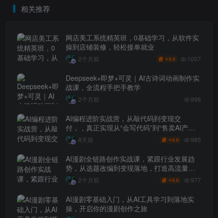
相关推荐
网店美工系统精英班，0基础学习，从软件实
操到店铺装修，轻松接单就业
1007
2个月前
6.6
￥
Deepseek+即梦+可灵｜AI古诗词动画制作实
战课，全流程手把手教学
2个月前
996
AI编程进阶实战营，从敲代码到变现交
付，，真正实现从“会写代码”到“售卖AI产品
盈利”的跨越
985
8天前
6.6
￥
AI漫剧全链路创作实战课，紧跟行业发展趋
势，从选题改编到变现落地，打造高流量优
质作品
977
2个月前
6.6
￥
AI漫剧零基础入门，从AI工具学习到落地实
操，开启你的漫剧创作之旅