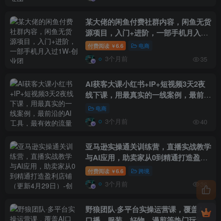
某大佬的闲鱼付费社群内容，闲鱼无货
源项目，入门+进阶，一部手机月入过
1W
付费阅读
6.6
电商
￥
3个月前
35
AI获客大课小红书+IP+短视频3天2夜
线下课，用最真实的一线案例，最前沿
的AI工具，最有效的流量打法（完整
电商
版）
3个月前
40
亚马逊实操通关训练营，直播实战教学
与AI应用，助卖家从0到精通打造盈利
店铺（更新4月29日）
付费阅读
6.6
跨境
￥
3个月前
36
野狼团队·多平台实操运营课，覆盖AI
口播、服装、好物、漫剪等热门玩法