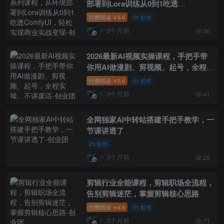
部署到Lora训练从0到1吃透
ComfyUI，轻松实现商业实战变现
付费阅读
6.6
软件
￥
3个月前
36
2026最新AI视频实操课程，手把手带
你用AI做漫剧、剪视频、起号，全程实
操、不讲废话
付费阅读
6.6
软件
￥
3个月前
41
全网独家AI中转站搭建手把手教学，一
节课讲透了
软件
3个月前
29
剪辑行业全能课程，剪辑职场全流程，
告别剪辑迷茫，掌握剪辑核心思路
付费阅读
6.6
软件
￥
3个月前
71