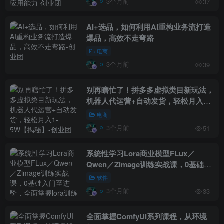
3个月前
37
AI+选品，如何利用AI重构业务流打造
爆品，高效不走弯路
电商
3个月前
39
别再瞎忙了！拼多多虚拟类目新玩法，
机器人代运营+自动发货，轻松月入1-
5W【揭秘】
电商
3个月前
51
系统性学习Lora商业模型FLux／
Qwen／Zimage训练实战课，0基础入
门至进阶，全面掌握lora训练核心内容
软件
3个月前
33
全面掌握ComfyUI系列课程，从环境