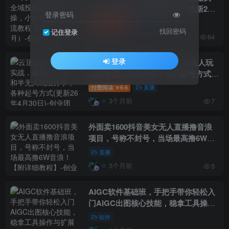
操，小白轻松学会投流教程（更新26
登录密码
年4月）
付费阅读
6.6
电商
￥
找回密码
记住登录
3个月前
64
登录
云顶联盟·无人直播实战，最新无人玩
法和半无人玩法分享，各种起号方式
(更新26年4月30日)
付费阅读
6.6
直播
￥
3个月前
7
外面卖1600抖音美女无人直播撸音浪
项目，号称不封号，当场最高撸6W音
浪！【附详细教程】
直播
3个月前
5
AIGC软件基础班，手把手带你轻松入
门AIGC出图核心技能，稳拿工具操作
与扩展应用能力
软件