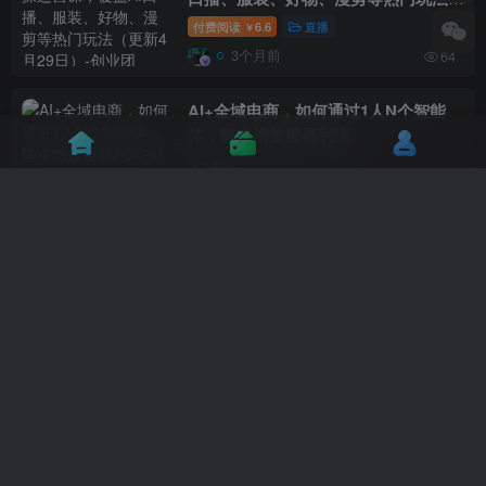
（更新4月29日）
付费阅读
6.6
直播
￥
3个月前
64
AI+全域电商，如何通过1人N个智能
体，降本增效提高利润
电商
3个月前
27
AI短剧推广变现-从0到1开启你的推广
接单之路
直播
3个月前
34
AI+跨境实战课，教你把跨境运营SOP
变成可复制的，变成你的AI员工
跨境
3个月前
68