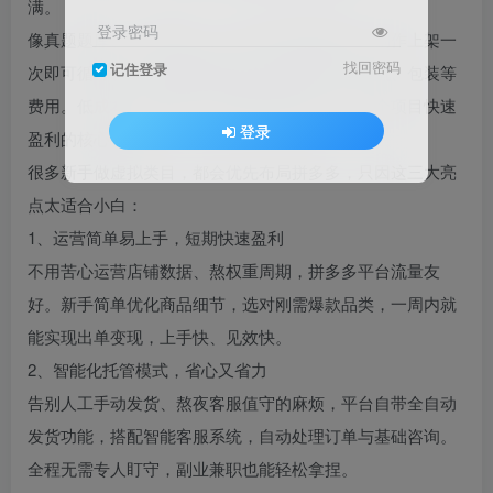
满。
登录密码
像真题题库、办公模板、学习干货等虚拟资源，制作上架一
找回密码
记住登录
次即可循环售卖，销量再高也不会产生进货、物流、包装等
费用。低成本、低风险，无限次重复售卖，是这个项目快速
登录
盈利的核心密码。
很多新手做虚拟类目，都会优先布局拼多多，只因这三大亮
点太适合小白：
1、运营简单易上手，短期快速盈利
不用苦心运营店铺数据、熬权重周期，拼多多平台流量友
好。新手简单优化商品细节，选对刚需爆款品类，一周内就
能实现出单变现，上手快、见效快。
2、智能化托管模式，省心又省力
告别人工手动发货、熬夜客服值守的麻烦，平台自带全自动
发货功能，搭配智能客服系统，自动处理订单与基础咨询。
全程无需专人盯守，副业兼职也能轻松拿捏。