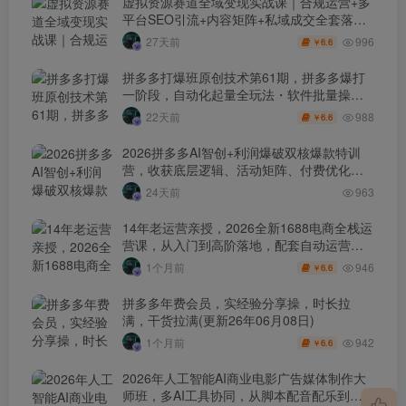
虚拟资源赛道全域变现实战课｜合规运营+多
平台SEO引流+内容矩阵+私域成交全套落地
玩法
996
27天前
6.6
￥
拼多多打爆班原创技术第61期，拼多多爆打
一阶段，自动化起量全玩法・软件批量操
作・投产优化・大促矩阵实战课
988
22天前
6.6
￥
2026拼多多AI智创+利润爆破双核爆款特训
营，收获底层逻辑、活动矩阵、付费优化、
0-1打爆SOP
24天前
963
14年老运营亲授，2026全新1688电商全栈运
营课，从入门到高阶落地，配套自动运营表
+工具包+直播诊断等
946
1个月前
6.6
￥
拼多多年费会员，实经验分享操，时长拉
满，干货拉满(更新26年06月08日)
942
1个月前
6.6
￥
2026年人工智能AI商业电影广告媒体制作大
师班，多AI工具协同，从脚本配音配乐到电