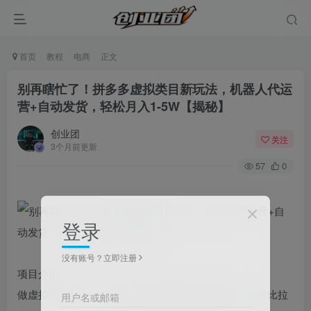
首页
教程
电商
正文
别再瞎忙了！拼多多虚拟类目新玩法，机器人代运
营+自动发货，轻松月入1-5W【揭秘】
创业团
关注
3个月前更新
57
0
登录
没有账号？立即注册
项目介绍：
做虚拟产品生意，核心核心优势就是零边际成本，性价比拉
用户名或邮箱