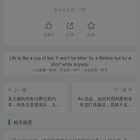
喜欢就支持一下吧
点赞
0
分享
收藏
Life is like a cup of tea. It won't be bitter for a lifetime but for a
short while anyway.
人生就像一杯茶，不会苦一辈子，但总会苦一阵子
上一篇
下一篇
某大佬的闲鱼付费社群内
AI+选品，如何利用AI重构业
容，闲鱼无货源项目，入门
务流打造爆品，高效不走弯
+进阶，一部手机月入过1W
路
相关推荐