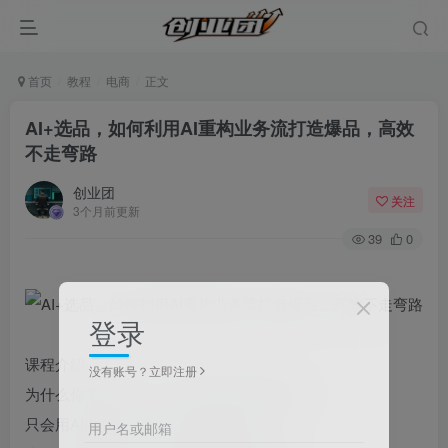
首页
教程
电商
正文
AI+选品，如何利用AI重构业务流打造爆品，高效
不走弯路
创业团
关注
3个月前更新
39
0
登录
课程介绍：
没有账号？立即注册
为什么你手握AI工具，却依旧做不出爆品?
只会用AI做内容，流量来了却留不住?
用户名或邮箱