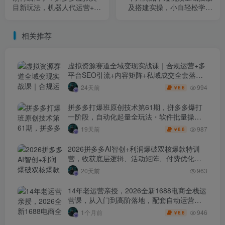
目新玩法，机器人代运营+自
及搭建实操，小白轻松学会
动发货，轻松月入1-5W【揭
投流教程（更新26年4月）
秘】
相关推荐
虚拟资源赛道全域变现实战课｜合规运营+多
平台SEO引流+内容矩阵+私域成交全套落地
玩法
994
24天前
6.6
￥
拼多多打爆班原创技术第61期，拼多多爆打
一阶段，自动化起量全玩法・软件批量操
作・投产优化・大促矩阵实战课
987
19天前
6.6
￥
2026拼多多AI智创+利润爆破双核爆款特训
营，收获底层逻辑、活动矩阵、付费优化、
0-1打爆SOP
20天前
963
14年老运营亲授，2026全新1688电商全栈运
营课，从入门到高阶落地，配套自动运营表
+工具包+直播诊断等
946
1个月前
6.6
￥