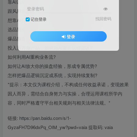
靠AI选品效率飙升，为何还是賺不到钱?
登录密码
跟风用遍AI工具，到底踩了哪些隐形坑?
找回密码
记住登录
想靠AI打造爆品，必须先打通全业务流逻辑
选品到成交的闭环，AI该如何精准落地?
登录
爆品操盘的核心卡点，你到底找对了吗?
投入百万做产品，如何用AI避开试错雷区?
如何利用AI重构业务流?
如何让AI放大你的操盘经验，形成专属优势?
怎样把爆品逻辑沉淀成系统，实现持续复制?
*提示：本文仅为课程介绍，不构成任何收益承诺，变现效果
因人而异，需结合自身努力与实操，合理运用课程所学内
容，同时严格遵守平台相关规则与相关法律法规。*
链接: https://pan.baidu.com/s/1-
GyzaFH7D96dxPq_OIM_yw?pwd=vaia 提取码: vaia