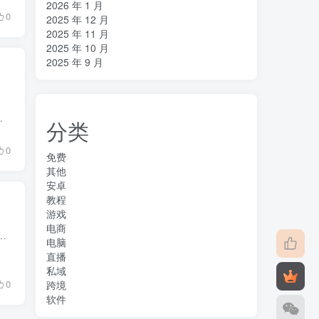
2026 年 1 月
0
2025 年 12 月
2025 年 11 月
2025 年 10 月
2025 年 9 月
操中的注意事项.mp44.后期处理 链接: https:...
分类
0
免费
其他
安卓
教程
游戏
电商
如今的三角洲也号称日活5000W，如此多的玩家基数也促生了一系列賺钱项目项目内容：1项目介绍.mp42抖音图文获客,mp43...
电脑
直播
私域
0
跨境
软件