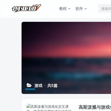
教程
软件
游戏
共5篇
高斯泼溅与游戏