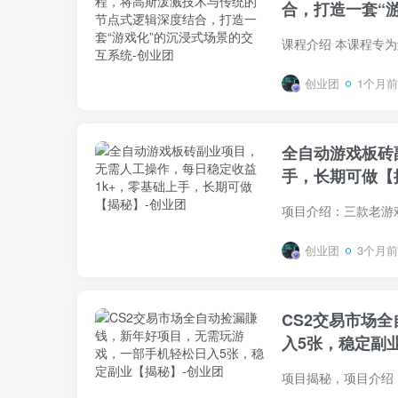
合，打造一套“
创业团
1个月前
全自动游戏板砖
手，长期可做【
创业团
3个月前
CS2交易市场
入5张，稳定副