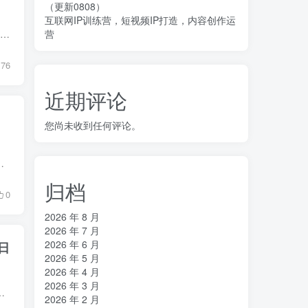
（更新0808）
互联网IP训练营，短视频IP打造，内容创作运
营
课程介绍 本课程专为解决Touchdesigner写实场景制作难题而生。通过3DGS技术引入，配合Xbox交互逻辑与POP粒子效果，教你构建一套完整的游戏化交互系统。 本课程将带你站在Touchdesigner创作的最...
76
近期评论
您尚未收到任何评论。
业的都可以。不需要你会玩游戏，也不需要你在电脑前，可实现全自动挖金。项目长期...
归档
0
2026 年 8 月
2026 年 7 月
2026 年 6 月
日
2026 年 5 月
2026 年 4 月
2026 年 3 月
非常火爆，玩家众多。玩家可在交易平台进行饰品的自由交易，针对此平台开发出了一个可以实现全自...
2026 年 2 月