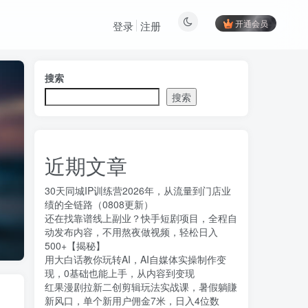
开通会员
登录
注册
搜索
搜索
近期文章
30天同城IP训练营2026年，从流量到门店业
绩的全链路（0808更新）
还在找靠谱线上副业？快手短剧项目，全程自
动发布内容，不用熬夜做视频，轻松日入
500+【揭秘】
用大白话教你玩转AI，AI自媒体实操制作变
现，0基础也能上手，从内容到变现
红果漫剧拉新二创剪辑玩法实战课，暑假躺賺
新风口，单个新用户佣金7米，日入4位数