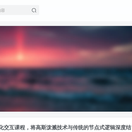
登录
化交互课程，将高斯泼溅技术与传统的节点式逻辑深度结
没有账号？立即注册