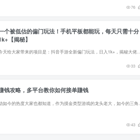
76
一个被低估的偏门玩法！手机平板都能玩，每天只需十分
k+【揭秘】
项目介绍：大家好，今天给大家带来的项目是：抖音手游全新偏门玩法，日入1k+，揭秘大佬玩法1项目介绍以及前期准备mp42实操视频制作和放单变现mp43.实
33
賺钱攻略，多平台教你如何接单賺钱
项目介绍：三角洲行动如今的热度大家也都知道，作为摸金类型游戏的龙头老大，
43