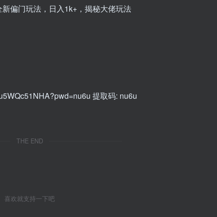
新偏门玩法，日入1k+，揭秘大佬玩法
用户名或邮箱
登录密码
找回密码
记住登录
登录
WC0pu5WQc51NHA?pwd=nu6u 提取码: nu6u
THE END
喜欢就支持一下吧