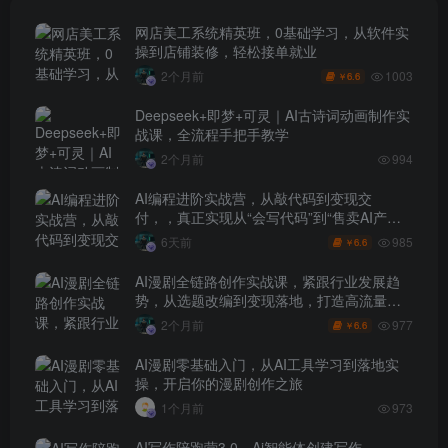
网店美工系统精英班，0基础学习，从软件实
操到店铺装修，轻松接单就业
1003
2个月前
6.6
￥
Deepseek+即梦+可灵｜AI古诗词动画制作实
战课，全流程手把手教学
2个月前
994
AI编程进阶实战营，从敲代码到变现交
付，，真正实现从“会写代码”到“售卖AI产品
盈利”的跨越
985
6天前
6.6
￥
AI漫剧全链路创作实战课，紧跟行业发展趋
势，从选题改编到变现落地，打造高流量优
质作品
977
2个月前
6.6
￥
AI漫剧零基础入门，从AI工具学习到落地实
操，开启你的漫剧创作之旅
1个月前
973
AI写作陪跑营3.0，Ai智能体创建写作