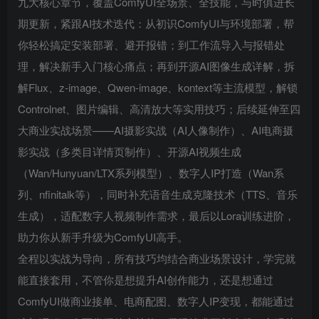
九大核心章节，覆盖ComfyUI全场景、全技能，与时俱进长
期更新，紧跟AI技术迭代：从初识ComfyUI与环境部署，帮
你轻松搞定安装部署、避开报错；到工作流导入与报错处
理，解决新手入门核心痛点；再到开源AI图像生成详解，拆
解Flux、z-image、Qwen-image、kontext等主流模型，解锁
Controlnet、图片编辑、高清放大等实用技巧；后续延伸至四
大商业实战场景——AI摄影实战（AI人像制作）、AI电商摄
影实战（多类目详情页制作）、开源AI视频生成
（Wan/Hunyuan/LTX系列模型）、数字人IP打造（Wan系
列、nfinitalk等），同时补充语音生成克隆技术（TTS、音乐
生成），适配数字人视频制作需求，最后以Lora训练进阶，
助力你从新手升级为ComfyUI高手。
全程以实战为导向，所有技巧均结合商业场景设计，学完就
能直接套用，不管你是想提升AI创作能力，还是想通过
ComfyUI做商业接单、电商配图、数字人IP变现，都能通过