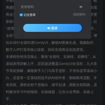
不会用、实战无方向所困扰？想利用ComfyUI做AI图像、电
登录密码
商摄影、数字人IP，却找不到全面、细致的教程，无法实现
商业变现？不用再为碎片化学习而内耗，不用再担心技术更
找回密码
记住登录
新跟不上！《从原理讲解全面掌握ComfyUI系列课程》，以
登录
“原理+部署+入门+实战+高手”为核心，打造九大系统章节，
全程干货、全程陪跑、细节拉满，长期更新、与时俱进，帮
你从0到1全面吃透ComfyUI，解锁AI图像生成、视频制作、
数字人IP打造等核心技能，轻松实现商业实战变现。
本课程拒绝浅尝辄止，聚焦“全面性、实操性、前瞻性”，从
基础原理讲解入手，层层递进覆盖ComfyUI全流程，九大章
节系统拆解，兼顾新手入门与高手进阶，不管你是零基础小
白，还是有一定基础想提升的AI创作者，都能精准适配、学
有所获。课程全程干货输出，细节拉满，搭配全程陪跑，及
时解决学习中的报错、实操难题，让你少走弯路、高效上
手。