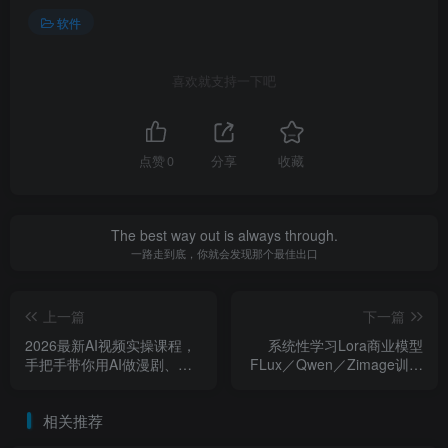
软件
喜欢就支持一下吧
点赞
0
分享
收藏
The best way out is always through.
一路走到底，你就会发现那个最佳出口
上一篇
下一篇
2026最新AI视频实操课程，
系统性学习Lora商业模型
手把手带你用AI做漫剧、剪
FLux／Qwen／Zimage训练
视频、起号，全程实操、不
实战课，0基础入门至进阶，
讲废话
全面掌握lora训练核心内容
相关推荐