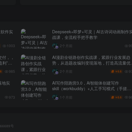
从软件实
Deepseek+即梦+可灵｜AI古诗词动画制作
战课，全流程手把手教学
1003
2个月前
9
交付，，
AI漫剧全链路创作实战课，紧跟行业发展趋
盈利”的
势，从选题改编到变现落地，打造高流量优
作品
985
9
2个月前
.6
6.6
￥
落地实
AI写作陪跑营3.0，Ai智能体创建写作
skill（workbuddy）+人工手写模式（手搓模
式），去除AI痕迹（头条号、公众号、百家
9
973
1个月前
6.6
￥
号）
66689号