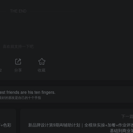
THE END
喜欢就支持一下吧
2
分享
收藏
st friends are his ten fingers.
最好的朋友是自己的十个手指
下一
+色彩
新品牌设计第9期AI辅助计划｜全模块实操+加餐+作业评
基础到商业