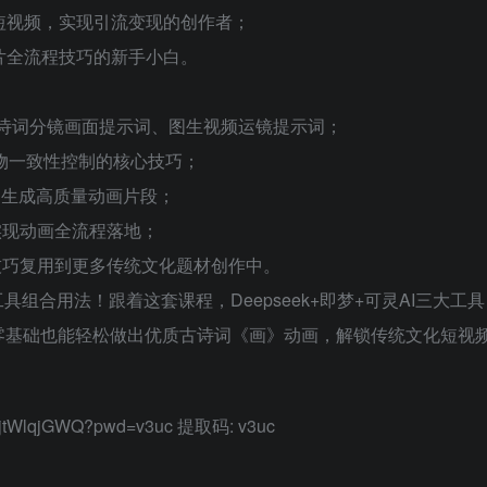
短视频，实现引流变现的创作者；
片全流程技巧的新手小白。
成古诗词分镜画面提示词、图生视频运镜提示词；
人物一致性控制的核心技巧；
速生成高质量动画片段；
实现动画全流程落地；
技巧复用到更多传统文化题材创作中。
组合用法！跟着这套课程，Deepseek+即梦+可灵AI三大工具
零基础也能轻松做出优质古诗词《画》动画，解锁传统文化短视
tt_jtWlqjGWQ?pwd=v3uc 提取码: v3uc