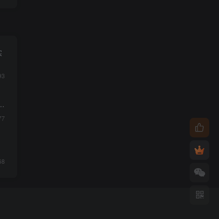
实
93
质
77
68