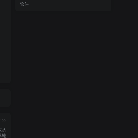
软件
篇
改从
落地