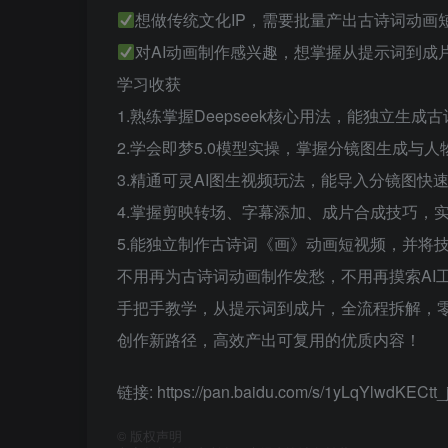
想做传统文化IP，需要批量产出古诗词动画
对AI动画制作感兴趣，想掌握从提示词到成
学习收获
1.熟练掌握Deepseek核心用法，能独立生
2.学会即梦5.0模型实操，掌握分镜图生成与
3.精通可灵AI图生视频玩法，能导入分镜图快
4.掌握剪映转场、字幕添加、成片合成技巧，
5.能独立制作古诗词《画》动画短视频，并将
不用再为古诗词动画制作发愁，不用再摸索AI工具
手把手教学，从提示词到成片，全流程拆解，
创作新路径，高效产出可复用的优质内容！
链接: https://pan.baidu.com/s/1yLqYlwdKEC
©
版权声明