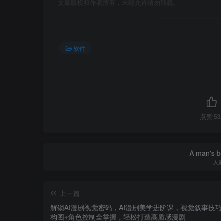
文章版权归作者所有，未经允许请勿转载。
软件
点赞
53
A man's be
人
上一篇
解锁AI漫剧视觉密码，AI漫剧美学进阶课，视觉叙事技巧
构图+角色控制全掌握，轻松打造高质感漫剧