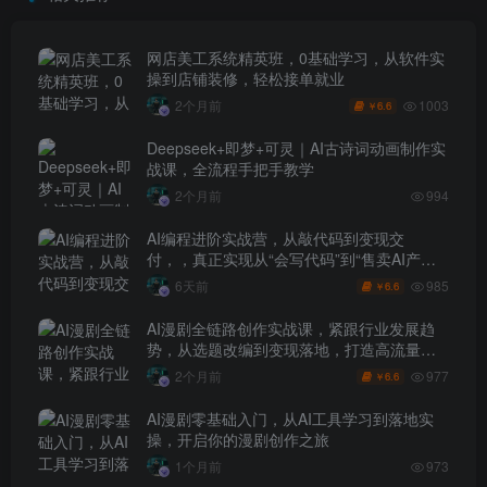
网店美工系统精英班，0基础学习，从软件实
操到店铺装修，轻松接单就业
1003
2个月前
6.6
￥
Deepseek+即梦+可灵｜AI古诗词动画制作实
战课，全流程手把手教学
2个月前
994
AI编程进阶实战营，从敲代码到变现交
付，，真正实现从“会写代码”到“售卖AI产品
盈利”的跨越
985
6天前
6.6
￥
AI漫剧全链路创作实战课，紧跟行业发展趋
势，从选题改编到变现落地，打造高流量优
质作品
977
2个月前
6.6
￥
AI漫剧零基础入门，从AI工具学习到落地实
操，开启你的漫剧创作之旅
1个月前
973