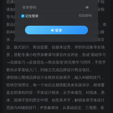
也难以落地商业项目；想借助AI提升品牌设计效率，却不知
登录密码
道如何结合AI与设计实操；担心学完不会运用，缺乏作业指
找回密码
记住登录
导与反馈，难以形成完整的品牌设计能力？
新品牌设计第9期AI辅助计划，专为想系统学习品牌设计、借
登录
助AI提升效率的人群量身打造，整合品牌设计全链路核心模
块，以AI辅助为核心，覆盖字体设计、IP形象、C4D建模渲
染、版式设计、商业提案、自媒体运营、求职作品集等全场
景，搭配专属小程序加餐课与课后作业评改，形成“基础学习
→实操练习→反馈优化→商业落地”的完整学习闭环，手把手
教你从零基础入门，到独立完成品牌设计商业项目。
课程核心围绕品牌设计全模块实操展开，融入AI辅助技巧，
拒绝空洞理论，每一个知识点都搭配具体实操演示，精准覆
盖全部课程内容：字体设计模块，从字体规范、衬线体、黑
体、国潮字形到西文中用、创意美术字，解锁各类字体设计
思路与AI辅助技巧；IP形象模块，从基础设定、三视图、表