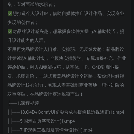
集，应对面试的求职者；
想打造个人设计IP，借助自媒体推广设计作品、实现商业
变现的创作者；
对品牌设计感兴趣，想掌握多软件实操与AI辅助技巧，提
升设计能力的人群。
不用再为品牌设计入门难、实操弱、无反馈发愁！新品牌设
计第9期AI辅助计划，全模块实操教学、专属加餐补充、作业
评改护航，融入AI赋能技巧，从字体、IP、C4D到商业提
案、求职进阶，一站式覆盖品牌设计全链路，帮你轻松解锁
品牌设计核心能力，实现从零基础到商业落地、职业进阶的
双重突破，在品牌设计赛道脱颖而出！
├──1.课程视频
│├──18.C4D+ComfyUl光影合成与摄像机透视矫正(1).mp4
│├──5.国潮古典字形设计(1).mp4
│├──7.IP形象三视图及表情包设计(1).mp4