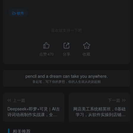
软件
喜欢就支持一下吧
点赞
470
分享
收藏
pencil and a dream can take you anywhere.
拿起笔，写下你的梦想，你的人生就从此刻起航
上一篇
下一篇
Deepseek+即梦+可灵｜AI古
网店美工系统精英班，0基础
诗词动画制作实战课，全流
学习，从软件实操到店铺装
程手把手教学
修，轻松接单就业
相关推荐