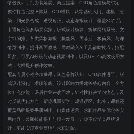
情包设计，到变装延展、商业提案、C4D角色建模与绑定，
教你打造完整IP体系；C4D模块，从零基础入门、建模、渲
染，到光影合成、透视矫正、动态海报设计，覆盖3C产品、
卡通角色等多场景实操；版式设计模块，拆解网格系统、文
字组编排、各类风格海报（机能风、孟菲斯、极简风）与详
情页制作，提升画面质感；同时融入AI工具辅助技巧，搭配
即梦、可灵AI分镜与动态视频制作，以及GPT4o高效使用方
法，大幅提升创作效率。
配套专属小程序加餐课，涵盖品牌认知、C4D软件进阶、版
式设计深化、求职策略、设计影响力搭建等核心内容，全方
位补充技能；课后作业评改回放，针对性解决学习痛点，及
时反馈优化方向，帮你巩固所学、规避误区。此外，课程还
覆盖品牌提案手册制作、自媒体运营、求职作品集优化等实
用内容，兼顾技能提升与职业发展，让你不仅学会品牌设
计，更能实现商业落地与求职进阶。