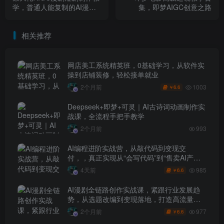
学，普通人能复制的AI漫剧
集，即梦AIGC创意之路
变现课
相关推荐
网店美工系统精英班，0基础学习，从软件实
操到店铺装修，轻松接单就业
1003
2个月前
6.6
￥
Deepseek+即梦+可灵｜AI古诗词动画制作实
战课，全流程手把手教学
2个月前
993
AI编程进阶实战营，从敲代码到变现交
付，，真正实现从“会写代码”到“售卖AI产品
盈利”的跨越
985
4天前
6.6
￥
AI漫剧全链路创作实战课，紧跟行业发展趋
势，从选题改编到变现落地，打造高流量优
质作品
977
2个月前
6.6
￥