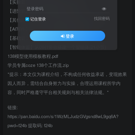
【实操篇】爆款AI短视频玩法(10小节)
登录密码
【进阶篇】高级AI短视频玩法(10小节)
找回密码
记住登录
【其他国产AI工具】适合零基础小白学习(14小节)
【AI写作】ChatGPT基础课(国外AI)(8小节)
登录
【基础篇】主流AI工具的使用教程(11小节)
【智能体篇】从0到1带你搭建一个智能体(21小节)
138模型使用模板教程.pdf
学员专属coze 138个工作流.zip
*提示：本文仅为课程介绍，不构成任何收益承诺，变现效果
因人而异，需结合自身努力与实操，合理运用课程所学内
容，同时严格遵守平台相关规则与相关法律法规。*
链接:
https://pan.baidu.com/s/1WzMLJudzGVgsnd8wL9gq6A?
pwd=f24b 提取码: f24b