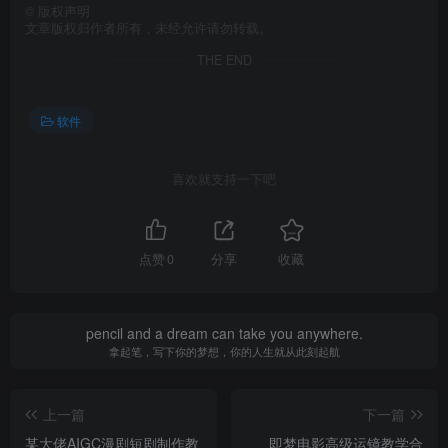
©
版权声明
文章版权归作者所有，未经允许请勿转载。
THE END
软件
喜欢就支持一下吧
点赞
0
分享
收藏
pencil and a dream can take you anywhere.
拿起笔，写下你的梦想，你的人生就从此刻起航
上一篇
下一篇
某大佬AIGC漫剧短剧制作教
即梦电影高级运镜教学合