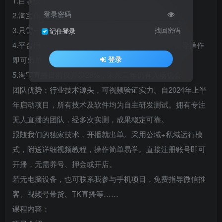
1.目前仅淘宝平台支持无人直播，安全无违规
登录密码
2.淘宝作为购物平台，用户购买意向强，成交率高
3.只需一台电脑，24小时全天直播，无需露脸与讲解
找回密码
记住登录
4.平台用户购物目的明确，对直播形式要求低，按指导操作
登录
即可出单，适合矩阵运营
5.淘宝直播目前仅开发28%，未来三年仍有入场机会
团队优势：行业技术源头，可视频验证实力。自2024年上半
年启动项目，所有技术及软件均为自主研发测试。拥有专注
无人直播的团队，经多次实测，成果稳定可靠。
跟随我们的独家技术，开播就出单。采用公域+私域运行模
式，附送详细视频教程，操作简单易学。直接注册账号即可
开播，无需养号、押金或开店。
若无电脑设备，也可联系我参与手机项目，免费指导微信推
客、视频号带货、TK直播等……
课程内容：