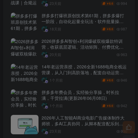
玩法
994
23天前
6.6
￥
拼多多打爆班原创技术第61期，拼多多爆打
一阶段，自动化起量全玩法・软件批量操
作・投产优化・大促矩阵实战课
987
18天前
6.6
￥
2026拼多多AI智创+利润爆破双核爆款特训
营，收获底层逻辑、活动矩阵、付费优化、
0-1打爆SOP
20天前
963
14年老运营亲授，2026全新1688电商全栈运
营课，从入门到高阶落地，配套自动运营表
+工具包+直播诊断等
946
1个月前
6.6
￥
拼多多年费会员，实经验分享操，时长拉
满，干货拉满(更新26年06月08日)
942
1个月前
6.6
￥
2026年人工智能AI商业电影广告媒体制作大
师班，多AI工具协同，从脚本配音配乐到电
影级短片、品牌广告全流程实战（中英字
23天前
936
幕）