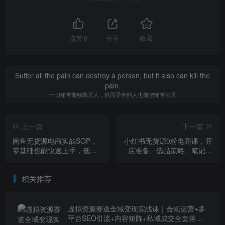
点赞
0
分享
收藏
Suffer all the pain can destroy a person, but it also can kill the
pain.
一切痛苦能够毁灭人，然而受苦的人也能把痛苦消灭
上一篇
下一篇
闲鱼无货源电商实战SOP，
小红书无货源0粉电商课，开
零基础也能快速上手，低成
店准备、选品策略、笔记撰
本启动副业，轻松月入2w+
写、视频剪辑、数据分析、
账号打造、资料文档（更新
相关推荐
26年3月16日）
虚拟资源赛道全域变现实战课｜合规运营+多
平台SEO引流+内容矩阵+私域成交全套落地