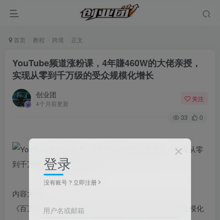
首页
教程
跨境
正文
YouTube频道涨粉课，4年賺460W的大佬亲授，
实现从零到千万级的受众规模化增长
创业团
关注
4个月前更新
33
0
登录
没有账号？立即注册
内容大纲：
《百万粉丝增长密码》助您实现从零到千万级的受众规模化
用户名或邮箱