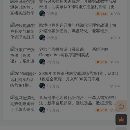
亚马逊实操通关训练营，直播实战教学与AI
应用，助卖家从0到精通打造盈利店铺（更新
7月3日）
930
33天前
6.6
￥
跨境电商客户开发与精细化管理实战课｜海
外精准客源挖掘、询盘转化、老客维护、客
户分层全流程落地教程
26天前
910
谷歌广告投放课（高级课），系统讲解
Google Ads与数字营销实战
897
2个月前
6.6
￥
2026年国外返利网实战训练营第1期，从0到
1跑通全流程，月入5000美刀不难
1个月前
874
亚马逊第七期孵化陪跑营｜千单店铺实战打
法，新手合规起店、避坑选品、数据运营全
落地（更新0625）
855
1个月前
6.6
￥