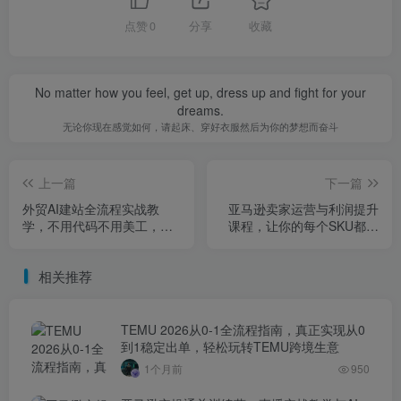
点赞
0
分享
收藏
No matter how you feel, get up, dress up and fight for your
dreams.
无论你现在感觉如何，请起床、穿好衣服然后为你的梦想而奋斗
上一篇
下一篇
外贸AI建站全流程实战教
亚马逊卖家运营与利润提升
学，不用代码不用美工，从
课程，让你的每个SKU都成
零到上线，打造高转化外贸
为爆款，让你的亚马逊利润
独立站
一路飙升（更新26年3月）
相关推荐
TEMU 2026从0-1全流程指南，真正实现从0
到1稳定出单，轻松玩转TEMU跨境生意
1个月前
950