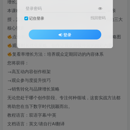
增长。
登录密码
本课程由打造了多个千万级订阅YouTube频道的Nathan亲
找回密码
记住登录
授，其新频道在四年内创收460W美元。您将掌握增长的三大
核心要素：
登录
点击率提升秘技：打造让人无法抗拒的视频标题与缩略图
观看时长优化策略：创作让观众持续停留的精彩内容
复看率增长方法：培养观众定期回访的内容体系
您将获得：
→高互动内容创作框架
→观众参与度提升技巧
→销售转化与品牌增长策略
无论您处于哪个创作阶段、专注何种领域，这套实战方法都
将助您在当下数字时代脱颖而出。
教程语言：双语字幕/中英
文档语言：英文/请自行AI翻译