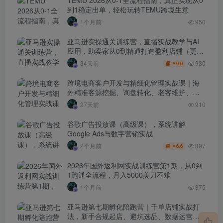
到1稳定出单，轻松玩转TEMU跨境生意
1个月前
950
亚马逊实操通关训练营，直播实战教学与AI
应用，助卖家从0到精通打造盈利店铺（更新
7月3日）
930
34天前
6.6
￥
跨境电商客户开发与精细化管理实战课｜海
外精准客源挖掘、询盘转化、老客维护、客
户分层全流程落地教程
27天前
910
谷歌广告投放课（高级课），系统讲解
Google Ads与数字营销实战
897
2个月前
6.6
￥
2026年国外返利网实战训练营第1期，从0到
1跑通全流程，月入5000美刀不难
1个月前
875
亚马逊第七期孵化陪跑营｜千单店铺实战打
法，新手合规起店、避坑选品、数据运营全