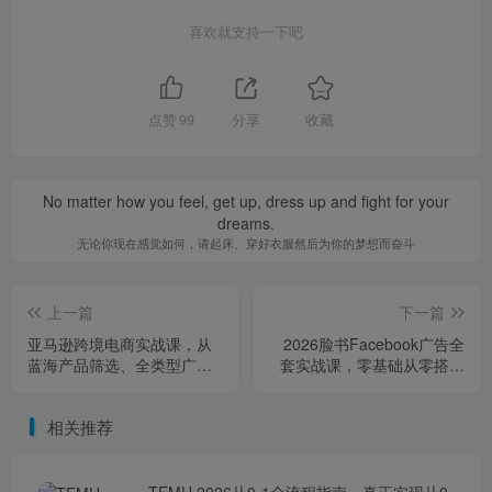
喜欢就支持一下吧
点赞
99
分享
收藏
No matter how you feel, get up, dress up and fight for your
dreams.
无论你现在感觉如何，请起床、穿好衣服然后为你的梦想而奋斗
上一篇
下一篇
亚马逊跨境电商实战课，从
2026脸书Facebook广告全
蓝海产品筛选、全类型广告
套实战课，零基础从零搭建
精细化投放，到四季大促冲
广告体系，精准投放优化数
刺、品牌长线布局等一站式
据，解锁跨境广告稳定变现
相关推荐
教学
玩法
TEMU 2026从0-1全流程指南，真正实现从0