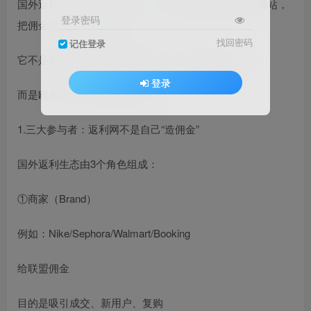
国外返利网（Cashback Site）=通过联盟营销賺钱的网站，
登录密码
把佣金的一部分返给用户。
找回密码
记住登录
它不是薅羊毛，不是优惠券网站，更不是差价生意。
登录
而是欧美官方认可的营销体系。
1.三大参与者：返利网不是自己“造佣金”
国外返利生态由3个角色组成：
①商家（Brand）
例如：Nike/Sephora/Walmart/Booking
给联盟佣金
目的是吸引成交、新用户、复购