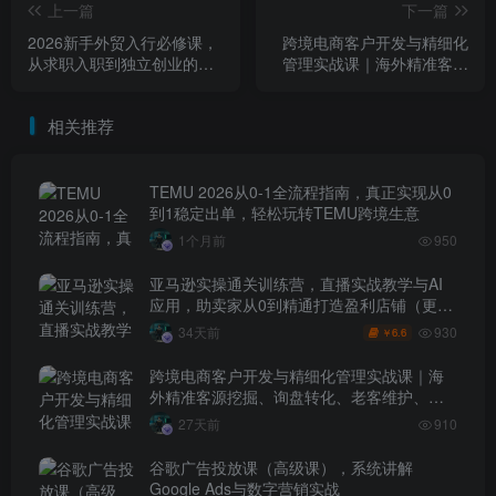
上一篇
下一篇
2026新手外贸入行必修课，
跨境电商客户开发与精细化
从求职入职到独立创业的全
管理实战课｜海外精准客源
周期干货
挖掘、询盘转化、老客维
护、客户分层全流程落地教
相关推荐
程
TEMU 2026从0-1全流程指南，真正实现从0
到1稳定出单，轻松玩转TEMU跨境生意
1个月前
950
亚马逊实操通关训练营，直播实战教学与AI
应用，助卖家从0到精通打造盈利店铺（更新
7月3日）
930
34天前
6.6
￥
跨境电商客户开发与精细化管理实战课｜海
外精准客源挖掘、询盘转化、老客维护、客
户分层全流程落地教程
27天前
910
谷歌广告投放课（高级课），系统讲解
Google Ads与数字营销实战