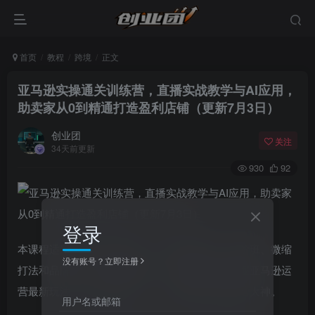
首页
教程
跨境
正文
亚马逊实操通关训练营，直播实战教学与AI应用，
助卖家从0到精通打造盈利店铺（更新7月3日）
创业团
关注
34天前更新
930
92
登录
本课程适用于所有跨境卖家，共包含基础班、进阶班、微缩
没有账号？立即注册
打法和品牌推广四大课程体系，从理论到实战掌握亚马逊运
营最新玩法，贴心助你从0-1、1-N转变晋升成运营大神。
用户名或邮箱