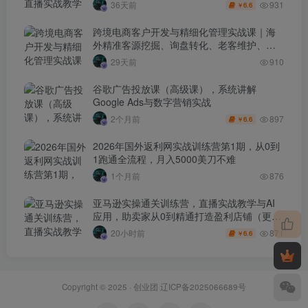
7月3日）
931
36天前
6.6
￥
跨境电商客户开发与精细化管理实战课｜海
外精准客源挖掘、询盘转化、老客维护、客
户分层全流程落地教程
29天前
910
谷歌广告投放课（高级课），系统讲解
Google Ads与数字营销实战
897
2个月前
6.6
￥
2026年国外返利网实战训练营第1期，从0到
1跑通全流程，月入5000美刀不难
1个月前
876
亚马逊实操通关训练营，直播实战教学与AI
应用，助卖家从0到精通打造盈利店铺（更新
8月8日）
871
20小时前
6.6
￥
Copyright © 2025 ·
创业团
辽ICP备2025066689号