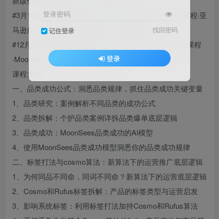
新版价值8.8W的好课，错过拍大腿！
登录密码
#3月15日更新12小时线下课：第71期亚马逊广告高阶课程·亚
马逊广告系统与算法底座课-厦门-202602.mp4
找回密码
记住登录
#12月25日更新12小时线下课：第70期亚马逊广告高阶课程
登录
·MoonSees广告优化大师班-厦门
课程大纲
一、品类成功公式：洞悉品类规律，抓住品类成功关键变量
1、品类研究：案例解析不同品类的成功公式
2、品类拆解：个护品类案例详拆品类爆单底层逻辑
3、品类成功：MoonSees品类成功的AI模型
4、使用MoonSees品类成功模型洞悉你的品类成功规律
二、标签打法与cosmo算法：新算法下的运营推广底层逻辑
1、为何同品不同命，同词不同命？新算法下的运营底层逻辑
2、Cosmo和Rufus标签拆解：产品的标签类型与运营启发
3、影响系统标签：利用标签打法加持Cosmo和Rufus算法