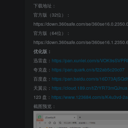
下载地址：
官方版（32位）：
https://down.360safe.com/se/360se16.0.2350.
官方版（64位）：
https://down.360safe.com/se/360se16.1.2350.
优化版：
迅雷盘：
https://pan.xunlei.com/s/VOK9sS
夸克盘：
https://pan.quark.cn/s/f22ab5c20c07
百度盘：
https://pan.baidu.com/s/16D73AjS
天翼云：
https://cloud.189.cn/t/ZrYR73mQJnua
123 盘：
https://www.123684.com/s/K4u3vd-2
截图预览：