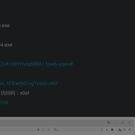
0.exe
64.exe
VPRDnXrx9IYHvIqd9BA1?pwd=yqwv#
Qdhq_kFEwtrkEmg?pwd=xt93
访问码：x0of
a70A