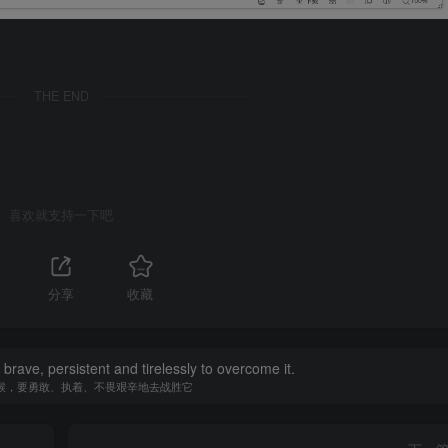
THE END
喜欢就支持一下吧
分享
收藏
be brave, persistent and tirelessly to overcome it.
候，要勇敢、执着、不畏艰辛地去战胜它