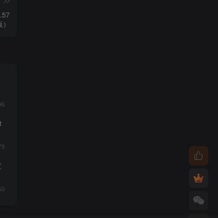
篇
.57
式版）
96
t
75
度
50