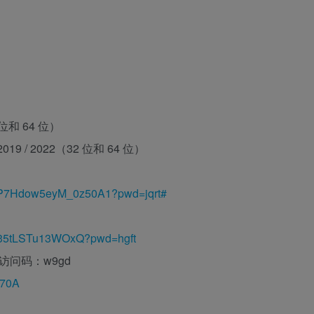
（32 位和 64 位）
6 / 2019 / 2022（32 位和 64 位）
8tP7Hdow5eyM_0z50A1?pwd=jqrt#
x735tLSTu13WOxQ?pwd=hgft
访问码：w9gd
a70A