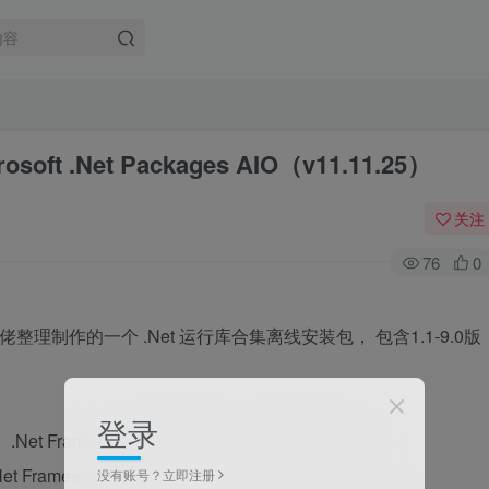
oft .Net Packages AIO（v11.11.25）
关注
76
0
xetrin 大佬整理制作的一个 .Net 运行库合集离线安装包， 包含1.1-9.0版
登录
、.Net Framework 清理工具和 .Net 版本检测工具）。
t Framework 3.5。
没有账号？立即注册