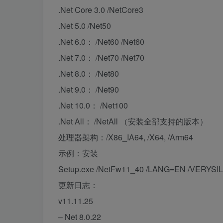
.Net Core 3.0 /NetCore3
.Net 5.0 /Net50
.Net 6.0： /Net60 /Net60
.Net 7.0： /Net70 /Net70
.Net 8.0： /Net80
.Net 9.0： /Net90
.Net 10.0： /Net100
.Net All： /NetAll （安装全部支持的版本）
处理器架构：/X86_IA64, /X64, /Arm64
示例：安装
Setup.exe /NetFw11_40 /LANG=EN /VERYSI
更新日志：
v11.11.25
– Net 8.0.22