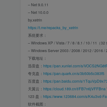
– Net 9.0.11
– Net 10.0.0
by.xetrin
https://t.me/repacks_by_xetrin
系统要求：
– Windows XP / Vista / 7 / 8 / 8.1 / 10 / 11
– Windows Server 2003 / 2008 / 2012 / 201
下载地址：
迅雷盘：
https://pan.xunlei.com/s/VOCS2NG
夸克盘：
https://pan.quark.cn/s/3b50b5c383f5
百度盘：
https://pan.baidu.com/s/1TquVpD9
天翼云：
https://cloud.189.cn/t/FB7n6jVFFBna
123 盘：
https://www.123684.com/s/K4u3vd-F
软件截图：