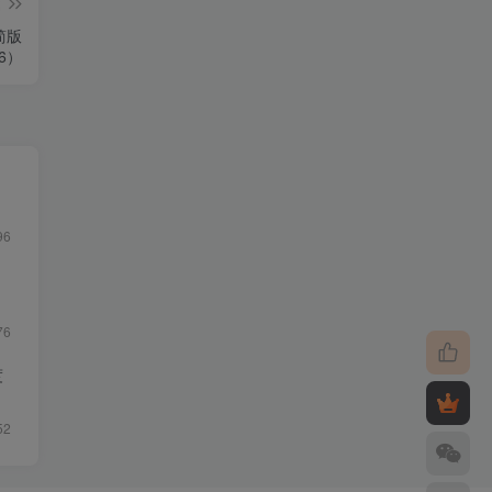
篇
精简版
16）
96
76
度
52