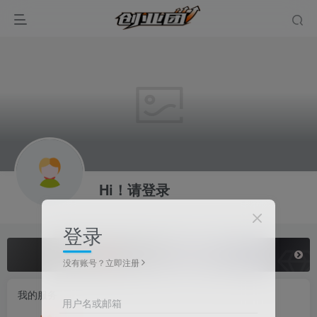
Hi！请登录
登录
开通会员 尊享会员权益
没有账号？立即注册
我的服务
用户名或邮箱