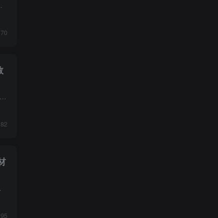
虚拟品开店全流程闭环教学，零基础也能吃透整套矩阵玩法。 课程从5...
70
数
红书无货源卖货项目，是通过在小红书发笔记挂车吸引用户直接下单购买的賺米模式。需要在小红书自己开店铺上架产品，货源主要来自淘宝、1688、拼多多等平台，使用第三方采集工具，加...
82
材
划搭建逻辑模糊，不会合理调价、设置出...
95