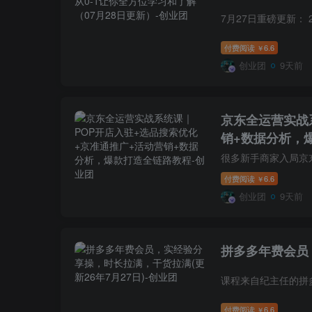
付费阅读
6.6
￥
创业团
9天前
京东全运营实战
销+数据分析，
付费阅读
6.6
￥
创业团
9天前
拼多多年费会员，
付费阅读
6.6
￥