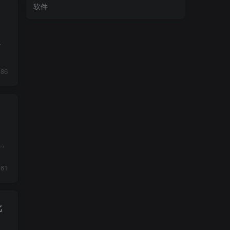
软件
打法，无论是拿结果的速度，还是最终结...
86
情页耗时耗力、改图反复折腾，成本高、效率低？这套AIGC+电商实战教程带你全程用AI工具，无需专业设计基础，零基础也能...
61
批