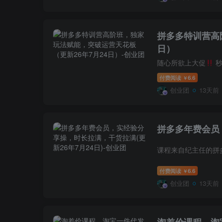
拼多多特训营高
日）
随心所欲上大促
秒出标，
付费阅读
6.6
￥
创业团
13天前
拼多多年费会员，
付费阅读
6.6
￥
创业团
13天前