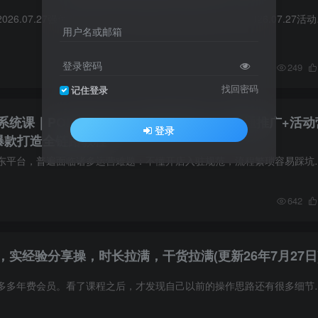
7月27日重磅更新： 2026.
用户名或邮箱
登录密码
249
找回密码
记住登录
系统课｜POP开店入驻+选品搜索优化+京准通推广+活动
登录
爆款打造全链路教程
很多新手商家入局京东平台，普遍面临诸多运营难题：不懂开店入驻规范，
642
实经验分享操，时长拉满，干货拉满(更新26年7月27日
课程来自纪主任的拼多多年费会员。看了课程之后，才发现自己以前的操作