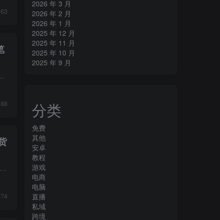
2026 年 3 月
63
2026 年 2 月
2026 年 1 月
2025 年 12 月
2025 年 11 月
笔
2025 年 10 月
2025 年 9 月
全盘归零；想要搭建矩阵放大流量，却不懂多账号设备、手机卡、流量环境的合规配置，批量养号极易批量翻车封号；产出笔记效...
88
分类
免费
其他
货
安卓
教程
游戏
盖抖音小店从0到1全链路。课程包含抖店无货源铺货（1688/淘/拼上抖）、精细化选品、千川投流及短视频带货四大核心模块。更有聚水潭、店管家实操教学及2026年类目报告。特邀数十位...
电商
电脑
74
直播
私域
跨境