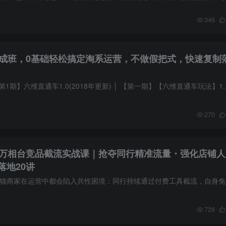
346
速成班，0基础轻松搞定淘系运营，不做假把式，快速复制
)
课程目录： ├─01.【第1期】六维直通车1.0(2018年更新) │ 【第一期】【六维直通
270
・万相台竞品截流实战课｜抢夺同行精准流量・强化店铺人
落地20讲
课程介绍 很
728