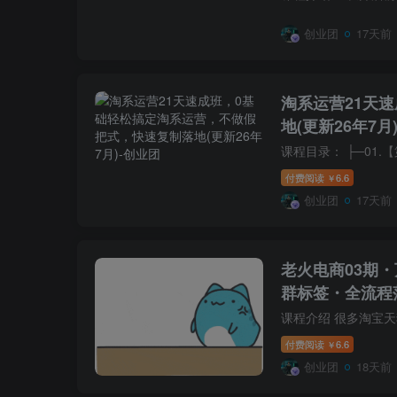
创业团
17天前
淘系运营21天
地(更新26年7月
付费阅读
6.6
￥
创业团
17天前
老火电商03期
群标签・全流程
付费阅读
6.6
￥
创业团
18天前