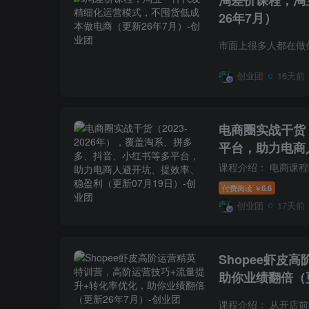
淘差价课程，淘
26年7月）
创业团
16天前
电商圈实战干货（
平台，助力电商
付费阅读
6.6
￥
创业团
17天前
Shopee虾
助你业绩翻倍（