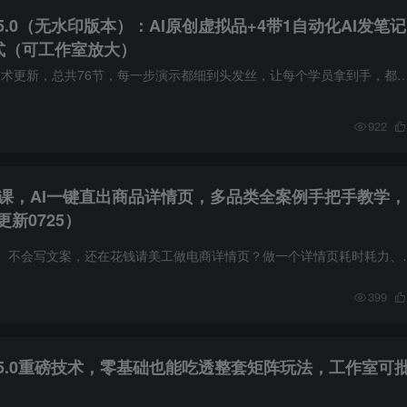
.0（无水印版本）：AI原创虚拟品+4带1自动化AI发笔记
式（可工作室放大）
小红书虚拟矩阵5.0技术更新，总共76节，每一步演示都细到头发丝，让每个学员拿到手，都能直接照着做。 边学，边照着做，边指导！这样拿结果快点！！ 这套
922
实战课，AI一键直出商品详情页，多品类全案例手把手教学，
新0725）
不会设计、不会排版、不会写文案，还在花钱请美工做电商详情页？做一个详
399
5.0重磅技术，零基础也能吃透整套矩阵玩法，工作室可