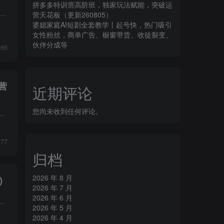
拼多多特训营高阶班，独家玩法赋能，突破运
07.27强付费逻辑篇-当下起链接卡点解决方案.mp4 2026.07.27活动玩法篇-新版原价秒杀万人团流程.mp4 6月8日更新：运营篇-预判链接是否盈利布局技巧 (1).mp4 5月26日更新...
营天花板（更新260805）
婆媳家庭AI短剧全套教学丨起号快，热门吸引
女性粉丝，商单广告、橱窗带货、收徒裂变、
伙伴分成等
65
营
近期评论
您尚未收到任何评论。
流程繁琐容易踩坑；新店起步无思路，不知道前期基础搭建核心动作；不会精准选品，店铺产品杂乱无流量；搜索排名靠自然随缘...
77
归档
2026 年 8 月
)
2026 年 7 月
2026 年 6 月
思路还有很多细节要完善优化，甚至底层逻辑完全不对需要重来，学了正确的方法之后才懂得什么叫做“稳定盈利”，所以，有可...
2026 年 5 月
2026 年 4 月