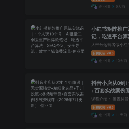
创业团
9天前
小红书矩阵推广
记，吃透平台算
付费阅读
6.6
￥
创业团
10天前
抖音小店从0到
+百套实战案例系
付费阅读
6.6
￥
创业团
11天前