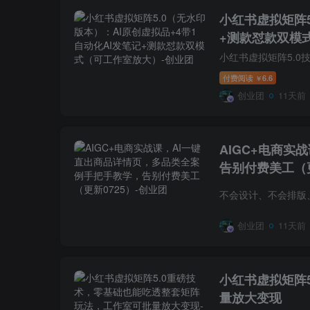
小红书虚拟矩阵5
+测款怼款双模
付费阅读
6.6
￥
创业团
11天前
AIGC+电商
告别付费美工（更
创业团
11天前
小红书虚拟矩阵
量放大变现