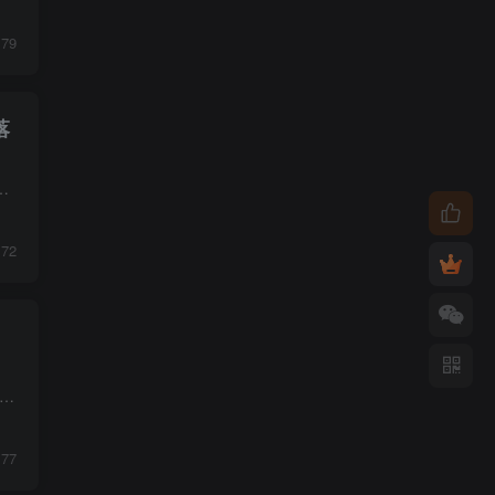
79
落
车玩法】10、如何合理的递增点击量，让你用最低的花费降低ppc .mp4 │ 【第一期】【六维直通车玩法】11、三阶拖...
72
多淘宝天猫商家在运营中都会陷入共性困境：同行持续通过付费工具截流，自身免费流量不断被蚕食，店铺访客规模持续萎缩；人群标签混乱模糊，精准客群流失，转化效率长期偏低；想借助...
77