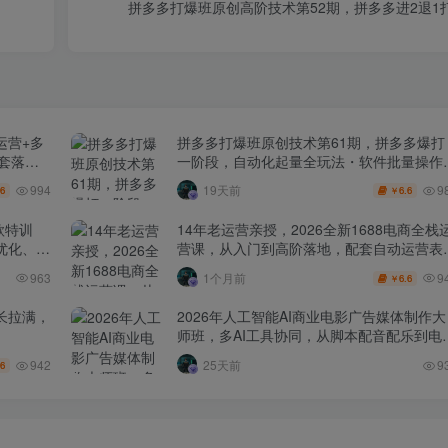
拼多多打爆班原创高阶技术第52期，拼多多进2退1
运营+多
拼多多打爆班原创技术第61期，拼多多爆打
全套落地
一阶段，自动化起量全玩法・软件批量操作
投产优化・大促矩阵实战课
994
9
19天前
.6
6.6
￥
款特训
14年老运营亲授，2026全新1688电商全栈
化、0-
营课，从入门到高阶落地，配套自动运营表
+工具包+直播诊断等
9
963
1个月前
6.6
￥
长拉满，
2026年人工智能AI商业电影广告媒体制作大
师班，多AI工具协同，从脚本配音配乐到电
级短片、品牌广告全流程实战（中英字幕）
942
25天前
9
.6