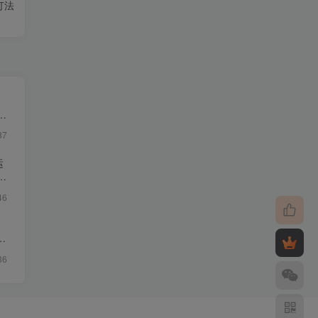
打法
・
87
运
46
影
36