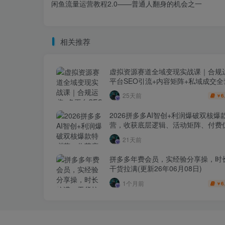
闲鱼流量运营教程2.0——普通人翻身的机会之一
相关推荐
虚拟资源赛道全域变现实战课｜合规
平台SEO引流+内容矩阵+私域成交
玩法
25天前
6
￥
2026拼多多AI智创+利润爆破双核爆
营，收获底层逻辑、活动矩阵、付费优
1打爆SOP
21天前
拼多多年费会员，实经验分享操，时
干货拉满(更新26年06月08日)
1个月前
6
￥