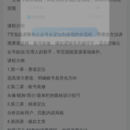
登录密码
找回密码
记住登录
课程介绍
7节实战课聚焦公众号从定位到变现的全流程，用通俗方法讲
登录
透赛道选择、账号装修、爆款逻辑等关键环节，适合想做公
众号副业/主理人的新手，学完就能直接落地操作。
课程大纲
1.第一课：赛道定位
选高潜力赛道、明确账号差异化方向
2.第二课：账号装修
头像/昵称/简介/菜单栏的吸粉设计技巧
3.第三课：精准定位
分析目标用户、匹配内容风格
4.第四课：爆款文章
标题/开头/结构的流量密码，内容选题方法