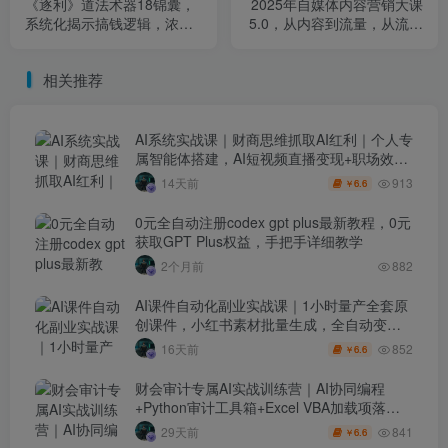
《逐利》道法术器18锦囊，
2025年自媒体内容营销大课
系统化揭示搞钱逻辑，浓缩
5.0，从内容到流量，从流量
关键心法，颠覆传统思维
到商业，构建自带流量的个
体商业体
相关推荐
AI系统实战课｜财商思维抓取AI红利｜个人专
属智能体搭建，AI短视频直播变现+职场效率
升级全套教程
913
14天前
6.6
￥
0元全自动注册codex gpt plus最新教程，0元
获取GPT Plus权益，手把手详细教学
2个月前
882
AI课件自动化副业实战课｜1小时量产全套原
创课件，小红书素材批量生成，全自动变现
管线复刻，半年卖3000单
852
16天前
6.6
￥
财会审计专属AI实战训练营｜AI协同编程
+Python审计工具箱+Excel VBA加载项落地
（更新0710）
841
29天前
6.6
￥