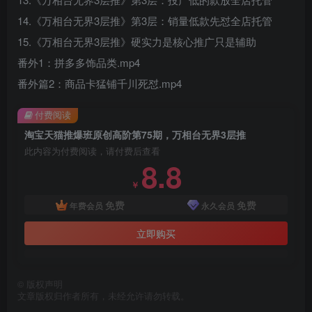
14.《万相台无界3层推》第3层：销量低款先怼全店托管
15.《万相台无界3层推》硬实力是核心推广只是辅助
番外1：拼多多饰品类.mp4
番外篇2：商品卡猛铺千川死怼.mp4
付费阅读
淘宝天猫推爆班原创高阶第75期，万相台无界3层推
此内容为付费阅读，请付费后查看
8.8
￥
免费
免费
年费会员
永久会员
立即购买
©
版权声明
文章版权归作者所有，未经允许请勿转载。