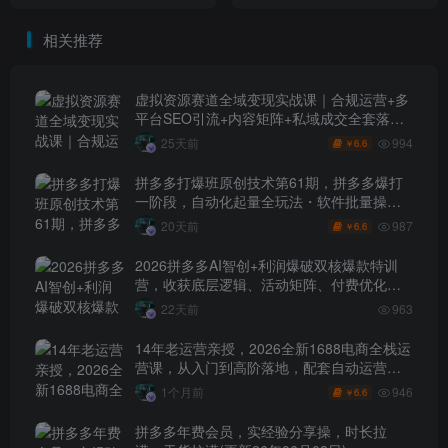
店铺运营能力
相关推荐
虚拟资源赛道全域变现实战课｜合规运营+多
平台SEO引流+内容矩阵+私域成交全套落地
玩法
994
25天前
6.6
￥
拼多多打爆班原创技术第61期，拼多多爆打
一阶段，自动化起量全玩法・软件批量操
作・投产优化・大促矩阵实战课
987
20天前
6.6
￥
2026拼多多AI智创+利润爆破双核爆款特训
营，收获底层逻辑、活动矩阵、付费优化、
0-1打爆SOP
22天前
963
14年老运营亲授，2026全新1688电商全栈运
营课，从入门到高阶落地，配套自动运营表
+工具包+直播诊断等
946
1个月前
6.6
￥
拼多多年费会员，实经验分享操，时长拉