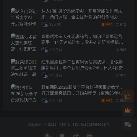
从入门到进阶系统学AI，开启智能创作新未
来，两门课程，全面提升你的AI创作能力
972
33天前
6.6
￥
直播话术留人变现训练营，知识IP直播运营
高手，14天速成计划，零基础进阶直播操盘
手
1个月前
963
红果漫剧拉新二创剪辑玩法实战课，暑假躺
賺新风口，单个新用户佣金7米，日入4位数
1个月前
953
野狼团队2026新版全平台短视频带货教学，
打开流量突破口，开始Ai带货（更新26年4月
25日）
952
1个月前
6.6
￥
Copyright © 2025 ·
创业团
辽ICP备2025066689号