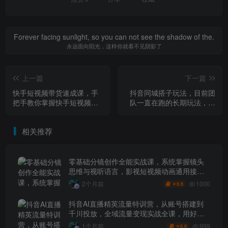
Forever facing sunlight, so you can not see the shadow of the.
永远面向阳光，这样你就看不见阴影了
上一篇
下一篇
快手短视频带货速成课，手
抖音同城搭子玩法，目前团
把手教你掌握快手短视频带
队一直在跑的长期玩法，稳
货的核心技能
定的后端，引流+变现全系列
教程
相关推荐
零基础分镜创作全能实战课，系统掌握镜头
思维与视听语言，影视短视频动画通用接单
技能
1000
2个月前
6.6
￥
抖音AI直播精英流量特训营，从账号搭建到
千川投放，全域流量变现实战全课，用好工
具让賺钱更简单
999
1个月前
6.6
￥