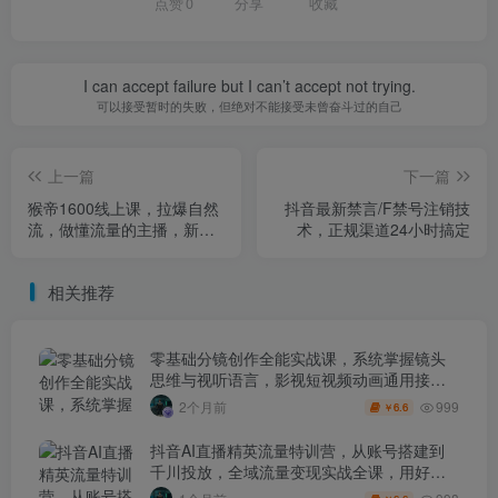
点赞
0
分享
收藏
I can accept failure but I can’t accept not trying.
可以接受暂时的失败，但绝对不能接受未曾奋斗过的自己
上一篇
下一篇
猴帝1600线上课，拉爆自然
抖音最新禁言/F禁号注销技
流，做懂流量的主播，新规
术，正规渠道24小时搞定
政策下，自然流破圈攻略
相关推荐
零基础分镜创作全能实战课，系统掌握镜头
思维与视听语言，影视短视频动画通用接单
技能
999
2个月前
6.6
￥
抖音AI直播精英流量特训营，从账号搭建到
千川投放，全域流量变现实战全课，用好工
具让賺钱更简单