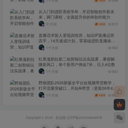
998
1个月前
6.6
￥
从入门到进阶系统学AI，开启智能创作新未
来，两门课程，全面提升你的AI创作能力
972
31天前
6.6
￥
直播话术留人变现训练营，知识IP直播运营
高手，14天速成计划，零基础进阶直播操盘
手
1个月前
962
红果漫剧拉新二创剪辑玩法实战课，暑假躺
賺新风口，单个新用户佣金7米，日入4位数
1个月前
953
野狼团队2026新版全平台短视频带货教学，
打开流量突破口，开始Ai带货（更新26年4月
25日）
952
1个月前
6.6
￥
Copyright © 2025 ·
创业团
辽ICP备2025066689号