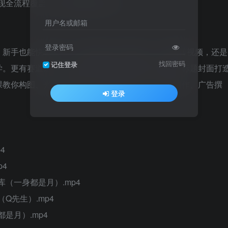
用户名或邮箱
登录密码
也能快速上手～不管是vlog/plog创作、live图转视频，还是
找回密码
记住登录
学。更有赛道定位、对标账号拆解、爆款笔记选题、标题封面打
课教你构图、光线、修图，手机也能拍大片；文案创作、广告撰
登录
。
4
p4
（一身都是月）.mp4
Q先生）.mp4
是月）.mp4