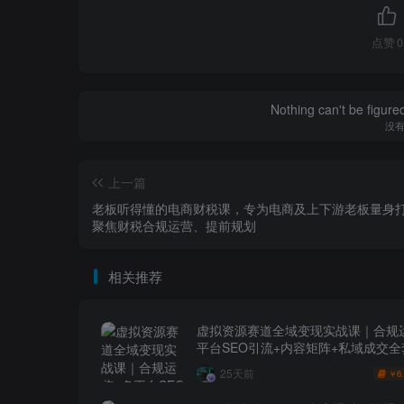
点赞
0
Nothing can't be figure
没
上一篇
老板听得懂的电商财税课，专为电商及上下游老板量身
聚焦财税合规运营、提前规划
相关推荐
虚拟资源赛道全域变现实战课｜合规
平台SEO引流+内容矩阵+私域成交
玩法
25天前
6
￥