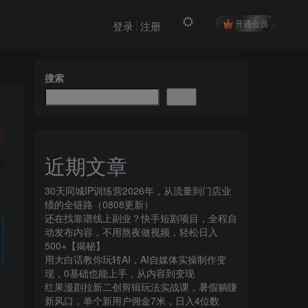
开通会员
登录
注册
搜索
搜索
近期文章
30天同城IP训练营2026年，从流量到门店业
绩的全链路（0808更新）
还在找靠谱线上副业？快手短剧项目，全程自
动发布内容，不用熬夜做视频，轻松日入
500+【揭秘】
用大白话教你玩转AI，AI自媒体实操制作变
现，0基础也能上手，从内容到变现
红果漫剧拉新二创剪辑玩法实战课，暑假躺賺
新风口，单个新用户佣金7米，日入4位数