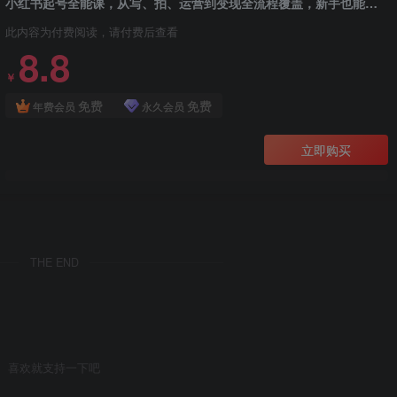
小红书起号全能课，从写、拍、运营到变现全流程覆盖，新手也能快速上手
此内容为付费阅读，请付费后查看
8.8
￥
免费
免费
年费会员
永久会员
立即购买
THE END
喜欢就支持一下吧