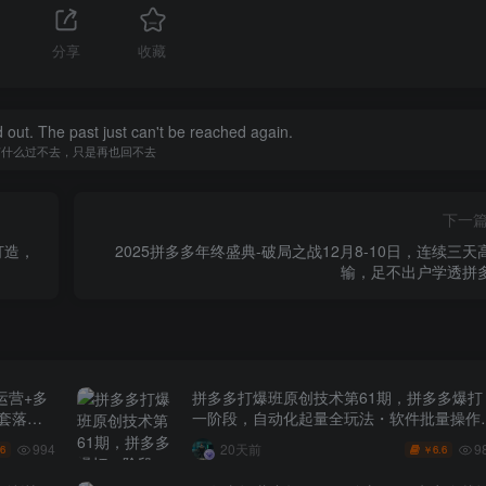
分享
收藏
d out. The past just can't be reached again.
有什么过不去，只是再也回不去
下一
打造，
2025拼多多年终盛典-破局之战12月8-10日，连续三天
输，足不出户学透拼
运营+多
拼多多打爆班原创技术第61期，拼多多爆打
全套落地
一阶段，自动化起量全玩法・软件批量操作
投产优化・大促矩阵实战课
994
9
20天前
.6
6.6
￥