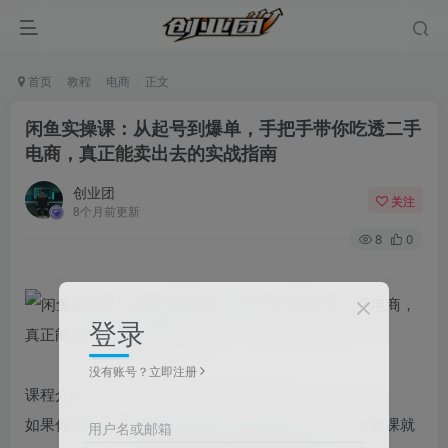
首页
教程
电商
正文
闲鱼实操课：从起号到爆单，手把手带你吃透二手
电商，真正能卖出去的实战指南
创业团
关注
8个月前更新
8
0
登录
没有账号？立即注册
课程介绍：
如果你是财务，想搞懂跨境电商的钱到底怎么算，这套课就
用户名或邮箱