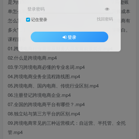
是为你写的。没有空泛的概念，直接带你进后台：亚马逊账
登录密码
单怎么看、Shopee规则怎么用、头程运费怎么摊、采购成本
找回密码
记住登录
怎么算……全是财务视角的实操拆解。我们不讲“跨境电商有
多火”，只解决一件事：账，怎么理清楚、钱，怎么算明白。
登录
课程目录：
01.跨境电商行业背景及财务人员发展前景简介.mp4
02.什么是跨境电商.mp4
03.学习跨境电商必懂的专业名词.mp4
04.跨境电商业务全流程路线图.mp4
05.跨境电商、国内电商、传统行业区别.mp4
06.注册登记跨境电商企业.mp4
07.全国的跨境电商平台有哪些？.mp4
08.独立站与第三方平台的区别.mp4
09.跨境电商常见的三种运营模式：自运营、半托管、全托
管.mp4