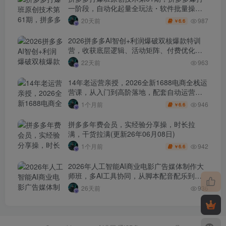
一阶段，自动化起量全玩法・软件批量操
作・投产优化・大促矩阵实战课
987
20天前
6.6
￥
2026拼多多AI智创+利润爆破双核爆款特训
营，收获底层逻辑、活动矩阵、付费优化、
0-1打爆SOP
22天前
963
14年老运营亲授，2026全新1688电商全栈运
营课，从入门到高阶落地，配套自动运营表
+工具包+直播诊断等
946
1个月前
6.6
￥
拼多多年费会员，实经验分享操，时长拉
满，干货拉满(更新26年06月08日)
942
1个月前
6.6
￥
2026年人工智能AI商业电影广告媒体制作大
师班，多AI工具协同，从脚本配音配乐到电
影级短片、品牌广告全流程实战（中英字
26天前
936
幕）