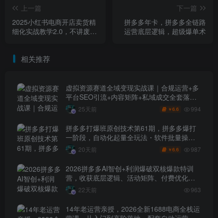
上一篇
下一篇
2025小红书电商开店卖货精
拼多多年卡，拼多多全链路
细化实战教学2.0，不讲废
运营底层逻辑，超级爆单术
话，小白7天快速学会，单店
月利润2W
相关推荐
虚拟资源赛道全域变现实战课｜合规运营+多
平台SEO引流+内容矩阵+私域成交全套落地
玩法
994
25天前
6.6
￥
拼多多打爆班原创技术第61期，拼多多爆打
一阶段，自动化起量全玩法・软件批量操
作・投产优化・大促矩阵实战课
987
20天前
6.6
￥
2026拼多多AI智创+利润爆破双核爆款特训
营，收获底层逻辑、活动矩阵、付费优化、
0-1打爆SOP
22天前
963
14年老运营亲授，2026全新1688电商全栈运
营课，从入门到高阶落地，配套自动运营表