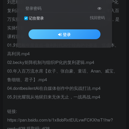
刘思毅拆解30个低成本高利润IP案例，Becky解析组织IP化
登录密码
复利逻辑，还有AI自媒体实战、创业者逆袭故事，及年入百
找回密码
记住登录
万实操分享，覆盖小赛道、流量矩阵、私域等核心玩法，是
实操性极强的商业干货课。
登录
课程目录：
01.刘思毅年度盘点–微利时代30个经典IP小赛道、低成本、
高利润.mp4
02.becky矩阵机制与组织IP化的复利逻辑.mp4
03.年入百万流水席【欢子、张自豪、童话、Anan、威宝、
鲁细细、君子】.mp4
04.dontbesilentAl在自媒体创作中的实战打法.mp4
05.刘光耀我从地狱归来无休无止，一战再战.mp4
链接:
https://pan.baidu.com/s/1x8obRxtEULvwFCKXhsT1hw?
pwd=di38 提取码: di38