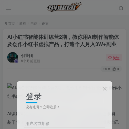
首页
教程
电商
正文
AI小红书智能体训练营2期，教你用AI制作智能体
及创作小红书虚拟产品，打造个人月入3W+副业
创业团
关注
8个月前更新
8
0
登录
没有账号？立即注册
AI课如果定位在提效，其实很难量化，大家感知度也很弱，
基于我俩的优势还有大家【职场人、自媒体人和想探索自己
用户名或邮箱