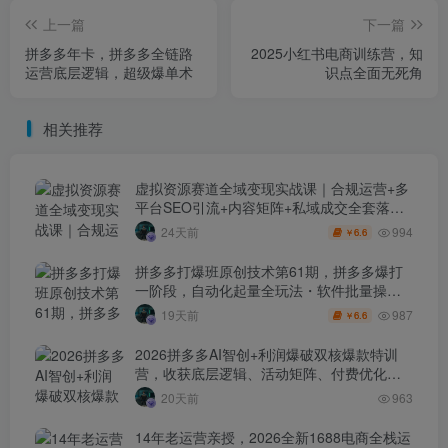
上一篇
下一篇
拼多多年卡，拼多多全链路
2025小红书电商训练营，知
运营底层逻辑，超级爆单术
识点全面无死角
相关推荐
虚拟资源赛道全域变现实战课｜合规运营+多
平台SEO引流+内容矩阵+私域成交全套落地
玩法
994
24天前
6.6
￥
拼多多打爆班原创技术第61期，拼多多爆打
一阶段，自动化起量全玩法・软件批量操
作・投产优化・大促矩阵实战课
987
19天前
6.6
￥
2026拼多多AI智创+利润爆破双核爆款特训
营，收获底层逻辑、活动矩阵、付费优化、
0-1打爆SOP
20天前
963
14年老运营亲授，2026全新1688电商全栈运