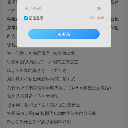
更多变现方式的小伙伴】的诉求，我们的课程关键词和差异
登录密码
性在于：
找回密码
记住登录
学透AI，手搓智能体，工作提效，内容（虚拟产品）商业化
如果你是：
对AI、制作智能体、和用AI原创虚拟产品感兴趣
登录
的人，那欢迎跟我们一起学习AI！
课程大纲：
第一阶段：AI底层原理与智能体架构
理解AI的”思维方式”，才能真正驾驭它
Day 1:AI底层原理与上下文工程
AI注意力机制如何影响内容理解方式
为什么小红书关键词策略失效了（从Bert模型更新说起）
如何选择最适合你的大模型
提示词工程和上下文工程的区别是什么
实操练习：用Bert模型优化你的小红书内容策略
Day 2:为什么你写的提示词不好用