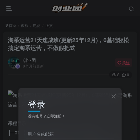
首页
教程
电商
正文
淘系运营21天速成班(更新25年12月)，0基础轻松
搞定淘系运营，不做假把式
创业团
关注
8个月前更新
8
0
登录
没有账号？立即注册
课程目录：
├─01.【第1期】六维直通车1.0(2018年更新)
用户名或邮箱