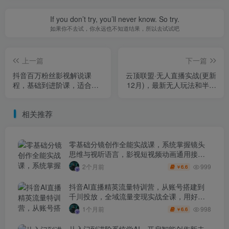
If you don’t try, you’ll never know. So try.
如果你不去试，你永远也不知道结果，所以去试试吧
上一篇
下一篇
抖音百万粉丝影视解说课
云顶联盟·无人直播实战(更新
程，基础到进阶课，适合新
12月)，最新无人玩法和半无
手和进阶学习
人玩法分享
相关推荐
零基础分镜创作全能实战课，系统掌握镜头
思维与视听语言，影视短视频动画通用接单
技能
999
2个月前
6.6
￥
抖音AI直播精英流量特训营，从账号搭建到
千川投放，全域流量变现实战全课，用好工
具让賺钱更简单
998
1个月前
6.6
￥
从入门到进阶系统学AI，开启智能创作新未