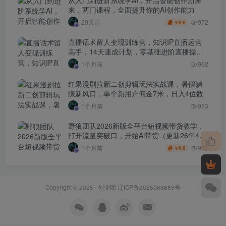
来，两门课程，全面提升你的AI创作能力
972
29天前
6.6
￥
直播话术留人变现训练营，知识IP直播运营
高手，14天速成计划，零基础进阶直播操盘
手
1个月前
962
红果漫剧拉新二创剪辑玩法实战课，暑假躺
賺新风口，单个新用户佣金7米，日入4位数
1个月前
953
野狼团队2026新版全平台短视频带货教学，
打开流量突破口，开始Ai带货（更新26年4月
25日）
952
1个月前
6.6
￥
Copyright © 2025 ·
创业团
辽ICP备2025066689号