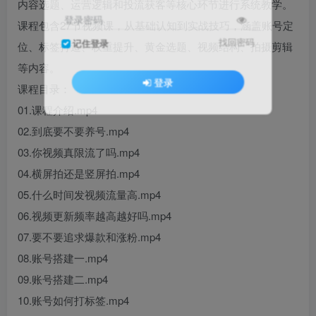
内容选题、运营逻辑和投流获客等核心环节进行系统教学。
登录密码
课程包含27节视频课，从基础认知到实战技巧，涵盖账号定
找回密码
记住登录
位、标签打造、权重提升、黄金选题、视频结构、拍摄剪辑
等内容。
登录
课程目录：
01.课程介绍.mp4
02.到底要不要养号.mp4
03.你视频真限流了吗.mp4
04.横屏拍还是竖屏拍.mp4
05.什么时间发视频流量高.mp4
06.视频更新频率越高越好吗.mp4
07.要不要追求爆款和涨粉.mp4
08.账号搭建一.mp4
09.账号搭建二.mp4
10.账号如何打标签.mp4