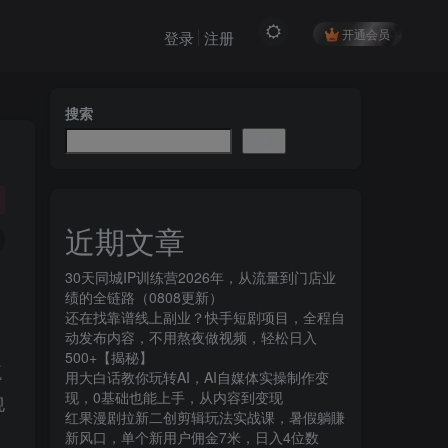
开通会员
登录
注册
搜索
搜索
近期文章
30天同城IP训练营2026年，从流量到门店业
绩的全链路（0808更新）
还在找靠谱线上副业？快手短剧项目，全程自
动发布内容，不用熬夜做视频，轻松日入
500+【揭秘】
瓶
用大白话教你玩转AI，AI自媒体实操制作变
现，0基础也能上手，从内容到变现
规
红果漫剧拉新二创剪辑玩法实战课，暑假躺賺
新风口，单个新用户佣金7米，日入4位数