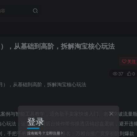
月），从基础到高阶，拆解淘宝核心玩法
关注
37
0
插实战案例与智能工具教学，适合新手卖家快速入门、老手突破流量
登录
核心玩法：运营模式与后台操作带你摸透店铺起盘逻辑，避开违
制，手把手教你标题优化抢占排名；万相台推广贯穿初阶到爆款
没有账号？立即注册