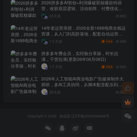
2026拼多多AI智创+利润爆破双核爆款特训
营，收获底层逻辑、活动矩阵、付费优化、
0-1打爆SOP
23天前
963
14年老运营亲授，2026全新1688电商全栈运
营课，从入门到高阶落地，配套自动运营表
+工具包+直播诊断等
946
1个月前
6.6
￥
拼多多年费会员，实经验分享操，时长拉
满，干货拉满(更新26年06月08日)
942
1个月前
6.6
￥
2026年人工智能AI商业电影广告媒体制作大
师班，多AI工具协同，从脚本配音配乐到电
影级短片、品牌广告全流程实战（中英字
26天前
937
幕）
Copyright © 2025 ·
创业团
辽ICP备2025066689号