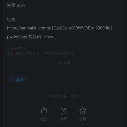
实操.mp4
链接:
https://pan.baidu.com/s/1Ctu2SxhsYOWVOEmKB690fg?
pwd=94xw 提取码: 94xw
©
版权声明
文章版权归作者所有，未经允许请勿转载。
THE END
电商
喜欢就支持一下吧
点赞
0
分享
收藏