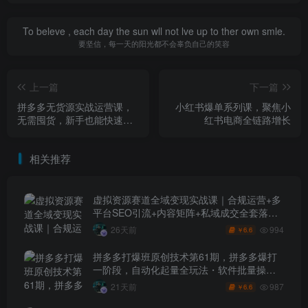
To beleve , each day the sun wll not lve up to ther own smle.
要坚信，每一天的阳光都不会辜负自己的笑容
上一篇
下一篇
拼多多无货源实战运营课，
小红书爆单系列课，聚焦小
无需囤货，新手也能快速上
红书电商全链路增长
手，轻松掌握多多无货源盈
利逻辑
相关推荐
虚拟资源赛道全域变现实战课｜合规运营+多
平台SEO引流+内容矩阵+私域成交全套落地
玩法
994
26天前
6.6
￥
拼多多打爆班原创技术第61期，拼多多爆打
一阶段，自动化起量全玩法・软件批量操
作・投产优化・大促矩阵实战课
987
21天前
6.6
￥