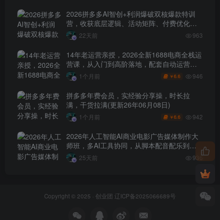
2026拼多多AI智创+利润爆破双核爆款特训
营，收获底层逻辑、活动矩阵、付费优化、
0-1打爆SOP
22天前
963
14年老运营亲授，2026全新1688电商全栈运
营课，从入门到高阶落地，配套自动运营表
+工具包+直播诊断等
946
1个月前
6.6
￥
拼多多年费会员，实经验分享操，时长拉
满，干货拉满(更新26年06月08日)
942
1个月前
6.6
￥
2026年人工智能AI商业电影广告媒体制作大
师班，多AI工具协同，从脚本配音配乐到电
影级短片、品牌广告全流程实战（中英字
25天前
936
幕）
Copyright © 2025 ·
创业团
辽ICP备2025066689号