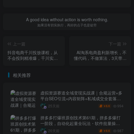
A good idea without action is worth nothing.
如果没有切实执行，再好的点子也是徒劳
上一篇
下一篇
抖音电商千川投放课程，从
AI淘系电商盈利新增长，不
不会投到精准爆，千川实操
懂代码，不做算法，3天带你
课，手把手教
用AI让店铺开挂
相关推荐
虚拟资源赛道全域变现实战课｜合规运营+多
平台SEO引流+内容矩阵+私域成交全套落地
玩法
994
25天前
6.6
￥
拼多多打爆班原创技术第61期，拼多多爆打
一阶段，自动化起量全玩法・软件批量操
作・投产优化・大促矩阵实战课
987
20天前
6.6
￥