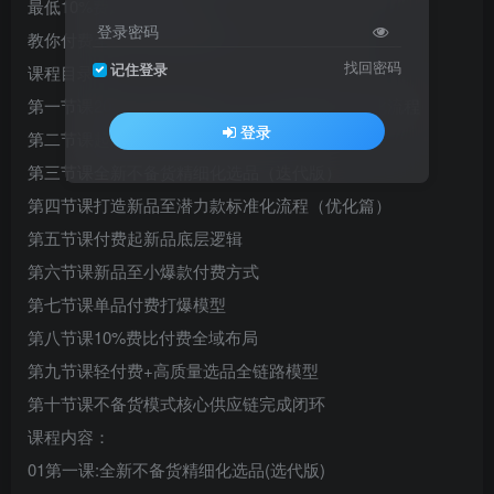
最低10%费比全链路打法。
登录密码
教你付费全域布局和精细化运营，单店月入1W+
找回密码
记住登录
课程目录
第一节课2026年电商发展方向+全站测新品标准化流程
登录
第二节课起新品SOP流程（活动篇）
第三节课全新不备货精细化选品（迭代版）
第四节课打造新品至潜力款标准化流程（优化篇）
第五节课付费起新品底层逻辑
第六节课新品至小爆款付费方式
第七节课单品付费打爆模型
第八节课10%费比付费全域布局
第九节课轻付费+高质量选品全链路模型
第十节课不备货模式核心供应链完成闭环
课程内容：
01第一课:全新不备货精细化选品(选代版)