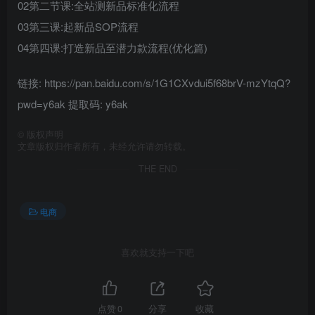
02第二节课:全站测新品标准化流程
03第三课:起新品SOP流程
04第四课:打造新品至潜力款流程(优化篇)
链接: https://pan.baidu.com/s/1G1CXvdui5f68brV-mzYtqQ?
pwd=y6ak 提取码: y6ak
©
版权声明
文章版权归作者所有，未经允许请勿转载。
THE END
电商
喜欢就支持一下吧
点赞
0
分享
收藏