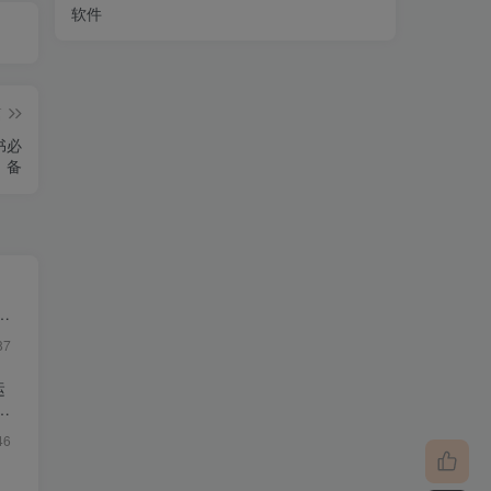
软件
篇
书必
备
・
87
运
46