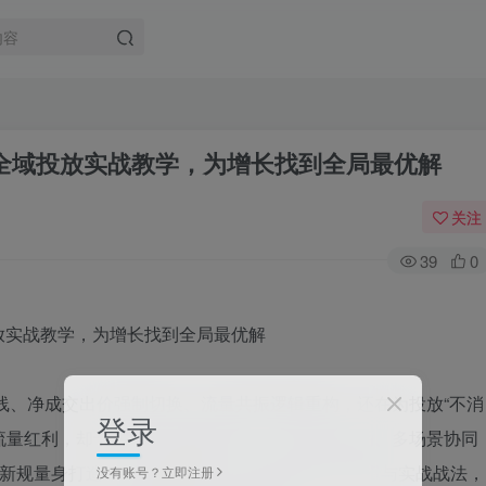
千川全域投放实战教学，为增长找到全局最优解
关注
39
0
下线、净成交出价强制切换、流量共振逻辑重构，还在为投放“不消
登录
流量红利，却卡在A3人群储备不足、AI工具不会用、多场景协同
26新规量身打造，全维度拆解千川全域投放核心逻辑与实战战法，
没有账号？立即注册