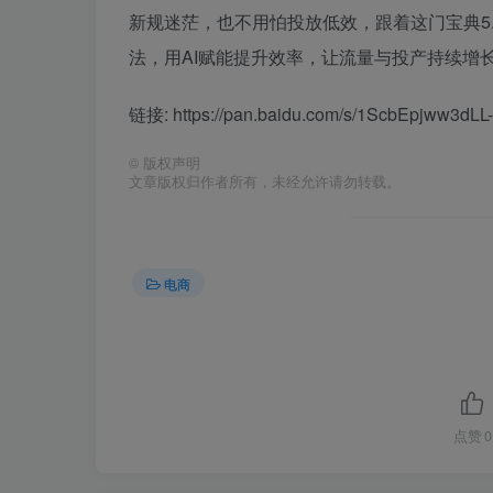
新规迷茫，也不用怕投放低效，跟着这门宝典5.
法，用AI赋能提升效率，让流量与投产持续增
链接: https://pan.baidu.com/s/1ScbEpjww3
©
版权声明
文章版权归作者所有，未经允许请勿转载。
电商
点赞
0