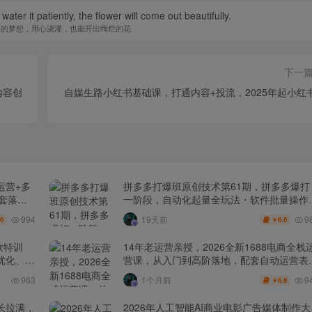
water it patiently, the flower will come out beautifully.
单的梦想，用心浇灌，也能开出绚烂的花
下一
内容创
自媒生路小红书基础课，打通内容+投流，2025年起小红
运营+多
拼多多打爆班原创技术第61期，拼多多爆打
全套落地
一阶段，自动化起量全玩法・软件批量操作
投产优化・大促矩阵实战课
994
9
19天前
.6
6.6
￥
款特训
14年老运营亲授，2026全新1688电商全栈
化、0-
营课，从入门到高阶落地，配套自动运营表
+工具包+直播诊断等
9
963
1个月前
6.6
￥
长拉满，
2026年人工智能AI商业电影广告媒体制作大