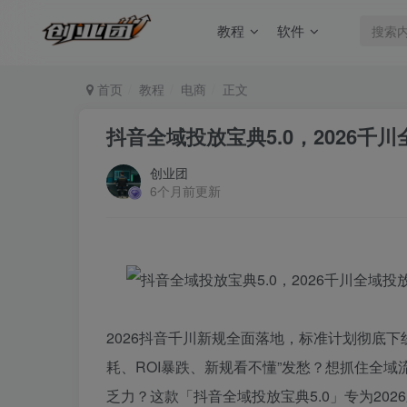
教程
软件
首页
教程
电商
正文
抖音全域投放宝典5.0，2026
创业团
6个月前更新
2026抖音千川新规全面落地，标准计划彻底
耗、ROI暴跌、新规看不懂”发愁？想抓住全域
乏力？这款「抖音全域投放宝典5.0」专为20