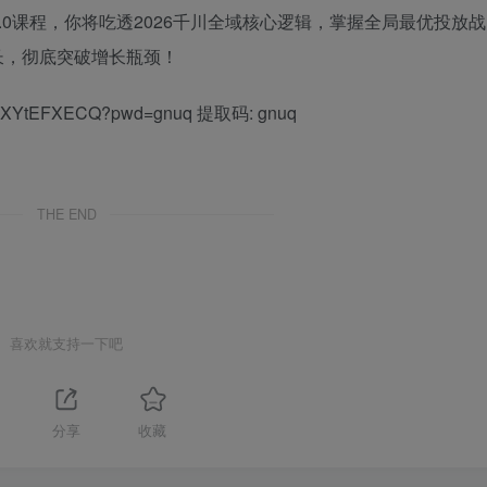
0课程，你将吃透2026千川全域核心逻辑，掌握全局最优投放战
长，彻底突破增长瓶颈！
dLL-XYtEFXECQ?pwd=gnuq 提取码: gnuq
THE END
喜欢就支持一下吧
分享
收藏