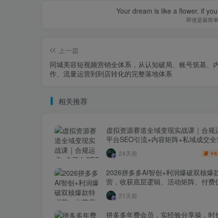
Your dream is like a flower. if you 
即使是最简
上一篇
同城美容短视频营销全体系，从认知破局、账号筑基、
作、流量运营到到店转化的完整落地体系
相关推荐
虚拟资源赛道全域变现实战课｜合规
平台SEO引流+内容矩阵+私域成交
玩法
24天前
6
￥
2026拼多多AI智创+利润爆破双核爆
营，收获底层逻辑、活动矩阵、付费优
1打爆SOP
21天前
拼多多年费会员，实经验分享操，时