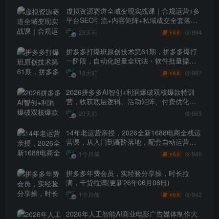
虚拟资源赛道全域变现实战课｜合规运营+多
平台SEO引流+内容矩阵+私域成交全套落地
玩法
994
23天前
6.6
￥
拼多多打爆班原创技术第61期，拼多多爆打
一阶段，自动化起量全玩法・软件批量操
作・投产优化・大促矩阵实战课
987
18天前
6.6
￥
2026拼多多AI智创+利润爆破双核爆款特训
营，收获底层逻辑、活动矩阵、付费优化、
0-1打爆SOP
20天前
963
14年老运营亲授，2026全新1688电商全栈运
营课，从入门到高阶落地，配套自动运营表
+工具包+直播诊断等
946
1个月前
6.6
￥
拼多多年费会员，实经验分享操，时长拉
满，干货拉满(更新26年06月08日)
942
1个月前
6.6
￥
2026年人工智能AI商业电影广告媒体制作大