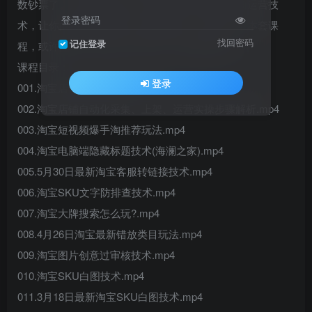
数钞票了。如果你也想学习市场上偏门黑科技电商运营技
登录密码
术，让你的店铺少走弯路，越做越好，不如学习下本套课
找回密码
记住登录
程，或许能从中找到自己的灵感，避免被割韭菜。
课程目录：
登录
001.淘宝店铺屏蔽搜索技术.mp4
002.淘宝店铺自动化采集、上架、运营实操步骤解析.mp4
003.淘宝短视频爆手淘推荐玩法.mp4
004.淘宝电脑端隐藏标题技术(海澜之家).mp4
005.5月30日最新淘宝客服转链接技术.mp4
006.淘宝SKU文字防排查技术.mp4
007.淘宝大牌搜索怎么玩?.mp4
008.4月26日淘宝最新错放类目玩法.mp4
009.淘宝图片创意过审核技术.mp4
010.淘宝SKU白图技术.mp4
011.3月18日最新淘宝SKU白图技术.mp4