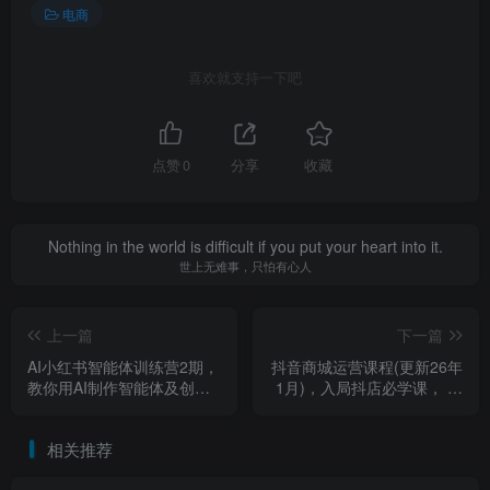
电商
喜欢就支持一下吧
点赞
0
分享
收藏
Nothing in the world is difficult if you put your heart into it.
世上无难事，只怕有心人
上一篇
下一篇
AI小红书智能体训练营2期，
抖音商城运营课程(更新26年
教你用AI制作智能体及创作
1月)，入局抖店必学课， 如
小红书虚拟产品，打造个人
何快速扫盲入局抖店
月入3W+副业（更新）
相关推荐