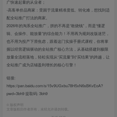
广快速起量的从业者；
-高客单价品商家：受困于流量精准度低、转化难，想找到适
配全站推广打法的商家。
2026年的淘系全站推广，拼的不再是“敢烧钱”，而是“懂逻
辑、会操作、能放量”的综合能力！不用再为规则改版迷茫，
也不用为投产下滑焦虑，跟着这门实操手册式课程，你将掌
握以经营逻辑驱动的全站推广核心方法，从基础搭建到极限
放量全流程落地，轻松实现从“买流量”到“买结果”的跨越，让
全站推广成为店铺盈利增长的核心引擎！
链接:
https://pan.baidu.com/s/15v9UGxbu78H5xN6sBKvEoA?
pwd=3bh9 提取码: 3bh9
©
版权声明
文章版权归作者所有，未经允许请勿转载。