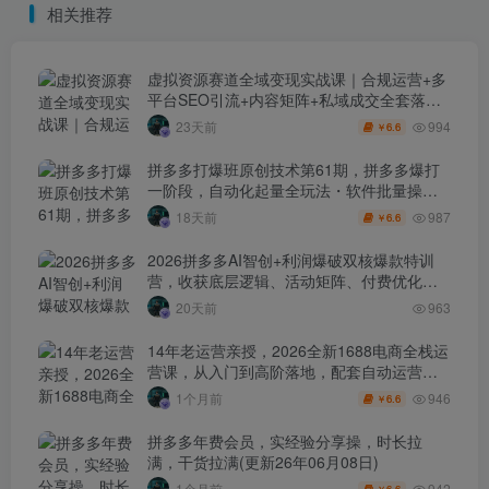
相关推荐
虚拟资源赛道全域变现实战课｜合规运营+多
平台SEO引流+内容矩阵+私域成交全套落地
玩法
994
23天前
6.6
￥
拼多多打爆班原创技术第61期，拼多多爆打
一阶段，自动化起量全玩法・软件批量操
作・投产优化・大促矩阵实战课
987
18天前
6.6
￥
2026拼多多AI智创+利润爆破双核爆款特训
营，收获底层逻辑、活动矩阵、付费优化、
0-1打爆SOP
20天前
963
14年老运营亲授，2026全新1688电商全栈运
营课，从入门到高阶落地，配套自动运营表
+工具包+直播诊断等
946
1个月前
6.6
￥
拼多多年费会员，实经验分享操，时长拉
满，干货拉满(更新26年06月08日)
942
1个月前