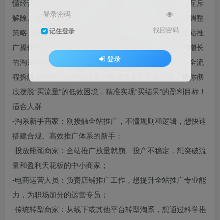
懂经营逻辑导致放量就崩、投产暴跌？面对平台改版（互斥
登录密码
解除、货品运营合并、分时投放升级），却不知道如何调整
找回密码
记住登录
策略，眼睁睁看着流量被同行抢占？这款「淘系电商全站推
广操作手册」实战课，专为想突破流量瓶颈、实现盈利增长
登录
的淘系商家打造，摒弃理论空谈，以经营逻辑为核心，全流
程拆解全站推广从基础搭建到极限放量的实操方法，帮你彻
底摆脱“买流量”的低效困境，精准实现“买结果”的盈利目标！
适合人群
-淘系新手商家：刚接触全站推广，不懂规则和逻辑，想快速
搭建合规、高效推广体系的新手；
-投放瓶颈商家：全站推广放量就崩、投产不稳定，想突破流
量和盈利天花板的中小商家；
-电商运营人员：负责店铺推广工作，想提升全站推广专业能
力，为职场加分的运营专员；
-传统转型商家：从线下或其他平台转型淘系，想通过科学推