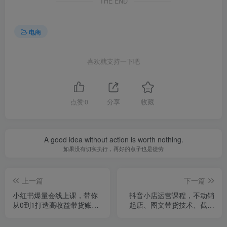
THE END
电商
喜欢就支持一下吧
点赞
0
分享
收藏
A good idea without action is worth nothing.
如果没有切实执行，再好的点子也是徒劳
上一篇
下一篇
小红书爆量会线上课，带你
抖音小店运营课程，不动销
从0到1打造高收益带货账
起店、图文带货技术、截流
号，想靠小红书带货年入
等，三频共振轻松玩转抖店
100w？现在机会来了！
(更新26年)