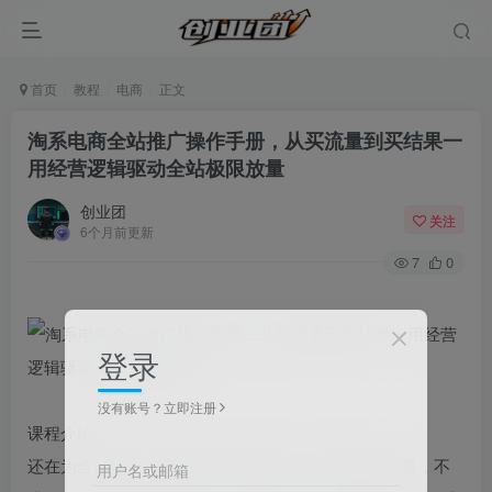
首页
教程
电商
正文
淘系电商全站推广操作手册，从买流量到买结果一
用经营逻辑驱动全站极限放量
创业团
关注
6个月前更新
7
0
登录
没有账号？立即注册
课程介绍：
还在为全站推广“只烧钱不转化”发愁？只会盲目买流量，不
用户名或邮箱