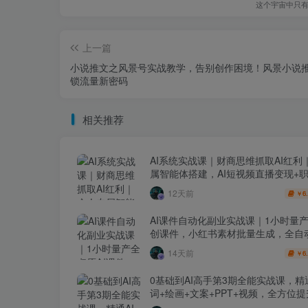
这个宇宙中只
上一篇
小说推文之风景号实战教学，告别创作困境！风景小说
锁流量新密码
相关推荐
AI系统实战课｜财商思维抓取AI红利
属智能体搭建，AI短视频直播变现+
升级全套教程
12天前
6
￥
AI课件自动化副业实战课｜1小时量
创课件，小红书素材批量生成，全自
线复刻，半年卖3000单
14天前
6
￥
0基础到AI高手第3期全能实战课，精
词+绘画+文案+PPT+视频，全方位
与副业收益