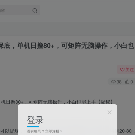
.4 保底，单机日撸80+，可矩阵无脑操作，小白也
关注
38
0
登录
元就可以提现，提现秒到。看完一轮(大概20个广告)可以得到20-80
没有账号？立即注册