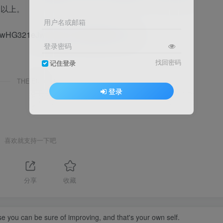
2以上。
用户名或邮箱
IyyOwHG321eJw?pwd=m5i4 提取码: m5i4
登录密码
找回密码
记住登录
THE END
登录
喜欢就支持一下吧
分享
收藏
se you can be sure of improving, and that's your own self.