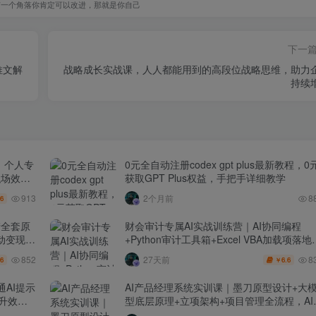
有一个角落你肯定可以改进，那就是你自己
下一
推文解
战略成长实战课，人人都能用到的高段位战略思维，助力
持续
｜个人专
0元全自动注册codex gpt plus最新教程，0
职场效率
获取GPT Plus权益，手把手详细教学
913
2个月前
8
.6
产全套原
财会审计专属AI实战训练营｜AI协同编程
动变现管
+Python审计工具箱+Excel VBA加载项落地
（更新0710）
852
8
27天前
.6
6.6
￥
通AI提示
AI产品经理系统实训课｜墨刀原型设计+大
提升效率
型底层原理+立项架构+项目管理全流程，AI
品落地实战教程