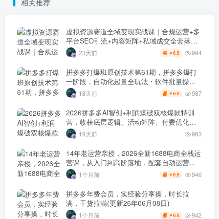
相关推荐
虚拟资源赛道全域变现实战课｜合规运营+多
平台SEO引流+内容矩阵+私域成交全套落地
玩法
994
23天前
6.6
￥
拼多多打爆班原创技术第61期，拼多多爆打
一阶段，自动化起量全玩法・软件批量操
作・投产优化・大促矩阵实战课
987
18天前
6.6
￥
2026拼多多AI智创+利润爆破双核爆款特训
营，收获底层逻辑、活动矩阵、付费优化、
0-1打爆SOP
19天前
963
14年老运营亲授，2026全新1688电商全栈运
营课，从入门到高阶落地，配套自动运营表
+工具包+直播诊断等
946
1个月前
6.6
￥
拼多多年费会员，实经验分享操，时长拉
满，干货拉满(更新26年06月08日)
942
1个月前
6.6
￥