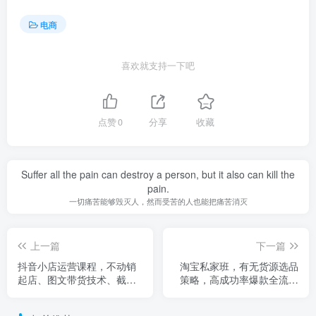
电商
喜欢就支持一下吧
点赞
0
分享
收藏
Suffer all the pain can destroy a person, but it also can kill the
pain.
一切痛苦能够毁灭人，然而受苦的人也能把痛苦消灭
上一篇
下一篇
抖音小店运营课程，不动销
淘宝私家班，有无货源选品
起店、图文带货技术、截流
策略，高成功率爆款全流程
等，三频共振轻松玩转抖店
打法，全店动销与淘短+付费
(更新26年)
引流（更新2026）