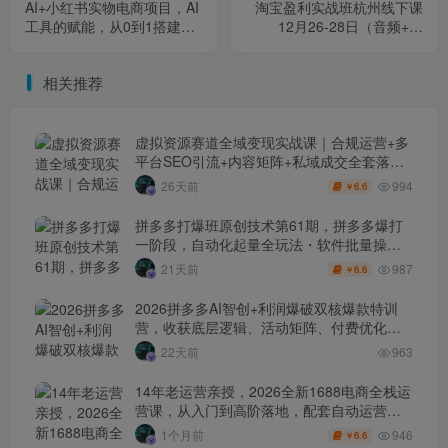
AI+小红书实物电商项目，AI
淘宝盈利实战班杭州线下课
工具的赋能，从0到1搭建一
12月26-28日（音频+字
个月入2W的小红书店铺
幕），帮你掌握SOP流程
+12门核心技术
相关推荐
虚拟资源赛道全域变现实战课｜合规运营+多
平台SEO引流+内容矩阵+私域成交全套落地
玩法
994
26天前
6.6
￥
拼多多打爆班原创技术第61期，拼多多爆打
一阶段，自动化起量全玩法・软件批量操
作・投产优化・大促矩阵实战课
987
21天前
6.6
￥
2026拼多多AI智创+利润爆破双核爆款特训
营，收获底层逻辑、活动矩阵、付费优化、
0-1打爆SOP
22天前
963
14年老运营亲授，2026全新1688电商全栈运
营课，从入门到高阶落地，配套自动运营表
+工具包+直播诊断等
946
1个月前
6.6
￥