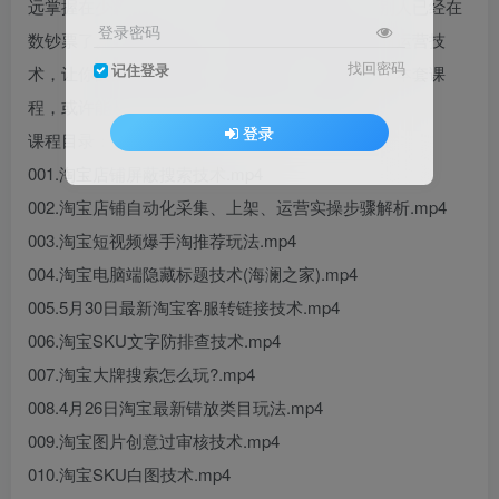
远掌握在少数人手里，当你还在找方法的时候，别人已经在
登录密码
数钞票了。如果你也想学习市场上偏门黑科技电商运营技
找回密码
记住登录
术，让你的店铺少走弯路，越做越好，不如学习下本套课
程，或许能从中找到自己的灵感，避免被割韭菜。
登录
课程目录：
001.淘宝店铺屏蔽搜索技术.mp4
002.淘宝店铺自动化采集、上架、运营实操步骤解析.mp4
003.淘宝短视频爆手淘推荐玩法.mp4
004.淘宝电脑端隐藏标题技术(海澜之家).mp4
005.5月30日最新淘宝客服转链接技术.mp4
006.淘宝SKU文字防排查技术.mp4
007.淘宝大牌搜索怎么玩?.mp4
008.4月26日淘宝最新错放类目玩法.mp4
009.淘宝图片创意过审核技术.mp4
010.淘宝SKU白图技术.mp4