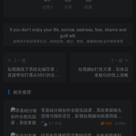
点赞
0
分享
收藏
If you don't enjoy your life, sorrow, sadness, fear, shame and
guilt will.
如果你不好好享受生活，你的悲伤、难过、害怕、羞愧和内疚会代替你享受
上一篇
下一篇
短视频线下系统化编导课，
短视频ip打造大课，实体店
直接帮你打通从0到1的全链
老板玩转线上攻略
路，手把手带你敲开编导行
业大门
相关推荐
零基础分镜创作全能实战课，系统掌握镜头
思维与视听语言，影视短视频动画通用接单
技能
999
2个月前
6.6
￥
抖音AI直播精英流量特训营，从账号搭建到