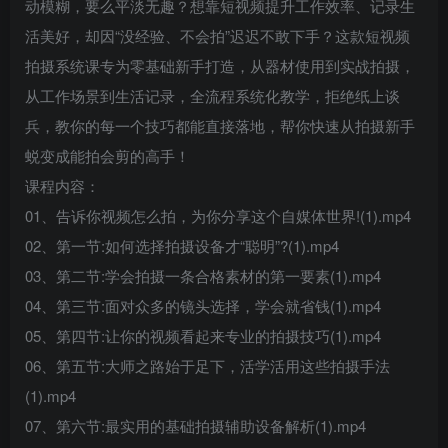
动模糊，要么平淡无趣？想靠短视频提升工作效率、记录生
登录密码
活美好，却因“没经验、不会拍”迟迟不敢下手？这款短视频
找回密码
记住登录
拍摄系统课专为零基础新手打造，从器材使用到实战拍摄，
从工作场景到生活记录，全流程系统化教学，拒绝纸上谈
登录
兵，教你的每一个技巧都能直接落地，帮你快速从拍摄新手
蜕变成能拍会剪的高手！
课程内容：
01、告诉你视频怎么拍，为你分享这个自媒体世界!(1).mp4
02、第一节:如何选择拍摄设备才“聪明”?(1).mp4
03、第二节:学会拍摄一条合格素材的第一要素(1).mp4
04、第三节:面对众多的镜头选择，学会就省钱(1).mp4
05、第四节:让你的视频看起来专业的拍摄技巧(1).mp4
06、第五节:大师之路始于足下，活学活用这些拍摄手法
(1).mp4
07、第六节:最实用的基础拍摄辅助设备解析(1).mp4