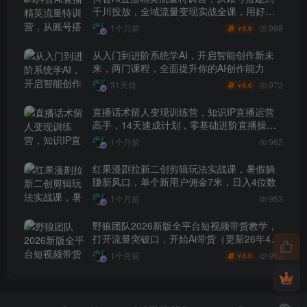
千川投放，全域流量变现实战全课，用好工
具让賺钱更简单
998
1个月前
6.6
￥
从入门到进阶系统学AI，开启智能创作新未
来，两门课程，全面提升你的AI创作能力
972
31天前
6.6
￥
直播话术留人变现训练营，知识IP直播运营
高手，14天速成计划，零基础进阶直播操盘
手
1个月前
962
红果漫剧拉新二创剪辑玩法实战课，暑假躺
賺新风口，单个新用户佣金7米，日入4位数
1个月前
953
野狼团队2026新版全平台短视频带货教学，
打开流量突破口，开始Ai带货（更新26年4月
25日）
952
1个月前
6.6
￥