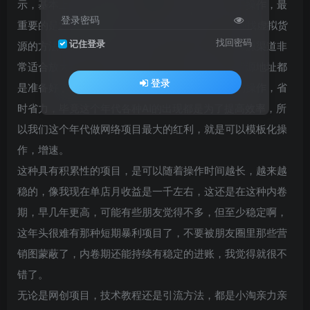
示，基本上学完我这套课程，一个纯新手都能上手操作，最
登录密码
重要的是26版课程新增了虚拟货源来源渠道，多种找虚拟货
找回密码
记住登录
源的方法都会在课程里进行分享的。其中有一种货源渠道非
常适合放大操作，因为封面图、宝贝描述模板、货源地址都
登录
是准备好了的，直接拿来就能上传，类似于搬砖的操作，省
时省力，毕竟这个年代各种AI的出现都是为了提高效率，所
以我们这个年代做网络项目最大的红利，就是可以模板化操
作，增速。
这种具有积累性的项目，是可以随着操作时间越长，越来越
稳的，像我现在单店月收益是一千左右，这还是在这种内卷
期，早几年更高，可能有些朋友觉得不多，但至少稳定啊，
这年头很难有那种短期暴利项目了，不要被朋友圈里那些营
销图蒙蔽了，内卷期还能持续有稳定的进账，我觉得就很不
错了。
无论是网创项目，技术教程还是引流方法，都是小淘亲力亲