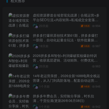
相关推荐
虚拟资源赛道全域变现实战课｜合规运营+多
平台SEO引流+内容矩阵+私域成交全套落地
玩法
994
23天前
6.6
￥
拼多多打爆班原创技术第61期，拼多多爆打
一阶段，自动化起量全玩法・软件批量操
作・投产优化・大促矩阵实战课
987
18天前
6.6
￥
2026拼多多AI智创+利润爆破双核爆款特训
营，收获底层逻辑、活动矩阵、付费优化、
0-1打爆SOP
20天前
963
14年老运营亲授，2026全新1688电商全栈运
营课，从入门到高阶落地，配套自动运营表
+工具包+直播诊断等
946
1个月前
6.6
￥
拼多多年费会员，实经验分享操，时长拉
满，干货拉满(更新26年06月08日)
942
1个月前
6.6
￥