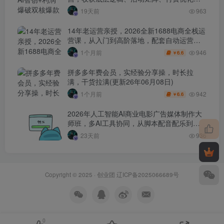
0-1打爆SOP
19天前
963
14年老运营亲授，2026全新1688电商全栈运
营课，从入门到高阶落地，配套自动运营表
+工具包+直播诊断等
946
1个月前
6.6
￥
拼多多年费会员，实经验分享操，时长拉
满，干货拉满(更新26年06月08日)
942
1个月前
6.6
￥
2026年人工智能AI商业电影广告媒体制作大
师班，多AI工具协同，从脚本配音配乐到电
影级短片、品牌广告全流程实战（中英字
23天前
936
幕）
Copyright © 2025 ·
创业团
辽ICP备2025066689号
0