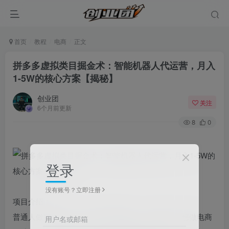
首页
教程
电商
正文
拼多多虚拟类目掘金术：智能机器人代运营，月入
1-5W的核心方案【揭秘】
创业团
关注
6个月前更新
8
0
登录
没有账号？立即注册
项目介绍：
普通人做网络创业，核心是精简赛道、专注深耕。想做电商
用户名或邮箱