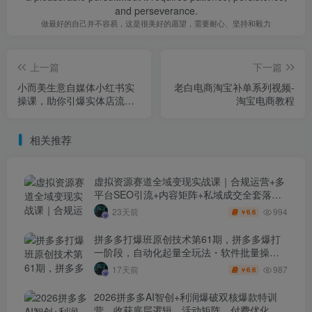
and perseverance.
做最好的自己并不容易，这是很美好的愿望，需要耐心、坚持和毅力
上一篇
下一篇
小而美生意自媒体小红书实
老白电商淘宝补单系列视频-
操课，助你引爆实体店流
淘宝电商教程
量，实体店老板轻松上手实
现爆客
相关推荐
虚拟资源赛道全域变现实战课｜合规运营+多
平台SEO引流+内容矩阵+私域成交全套落地
玩法
994
23天前
6.6
￥
拼多多打爆班原创技术第61期，拼多多爆打
一阶段，自动化起量全玩法・软件批量操
作・投产优化・大促矩阵实战课
987
17天前
6.6
￥
2026拼多多AI智创+利润爆破双核爆款特训
营，收获底层逻辑、活动矩阵、付费优化、