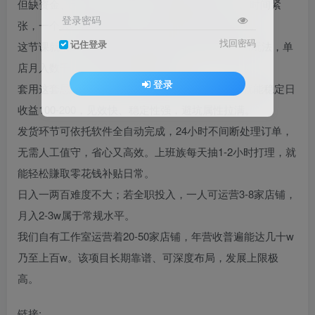
但缺资金、无货源、没团队，还要兼顾本职工作、时间紧
登录密码
张，一个人不知如何起步？那这款项目千万别错过。
找回密码
记住登录
这节课就给大家分享2025年拼多多虚拟电商的全新玩法，单
店月入数千，普通人也能快速落地。
登录
套用这套思路，3-5天即可实现首单破冰，5-10天就能稳定日
收益100-200，见效快、稳定性强，避坑属性拉满。
发货环节可依托软件全自动完成，24小时不间断处理订单，
无需人工值守，省心又高效。上班族每天抽1-2小时打理，就
能轻松賺取零花钱补贴日常。
日入一两百难度不大；若全职投入，一人可运营3-8家店铺，
月入2-3w属于常规水平。
我们自有工作室运营着20-50家店铺，年营收普遍能达几十w
乃至上百w。该项目长期靠谱、可深度布局，发展上限极
高。
链接: