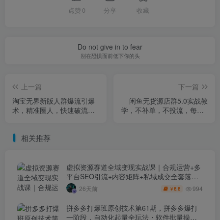
点赞
0
分享
收藏
Do not give in to fear
别在恐惧面前低下你的头
上一篇
下一篇
淘宝无界新版人群爆流引爆
闲鱼无货源店群5.0实战教
术，精准圈人，快速破流引
学，不补单，不投流，每天5
爆店铺流量
小时，在闲鱼卖了几万单，
每月5k到7k的净利润
相关推荐
虚拟资源赛道全域变现实战课｜合规运营+多
平台SEO引流+内容矩阵+私域成交全套落地
玩法
994
26天前
6.6
￥
拼多多打爆班原创技术第61期，拼多多爆打
一阶段，自动化起量全玩法・软件批量操