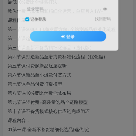
最低10%费比全链路打法。
登录密码
教你付费全域布局和精细化运营，单店月入1W+
找回密码
记住登录
课程目录
第一节课2026年电商发展方向+全站测新品标准化流程
登录
第二节课起新品SOP流程（活动篇）
第三节课全新不备货精细化选品（迭代版）
第四节课打造新品至潜力款标准化流程（优化篇）
第五节课付费起新品底层逻辑
第六节课新品至小爆款付费方式
第七节课单品付费打爆模型
第八节课10%费比付费全域布局
第九节课轻付费+高质量选品全链路模型
第十节课不备货模式核心供应链完成闭环
课程内容：
01第一课:全新不备货精细化选品(选代版)