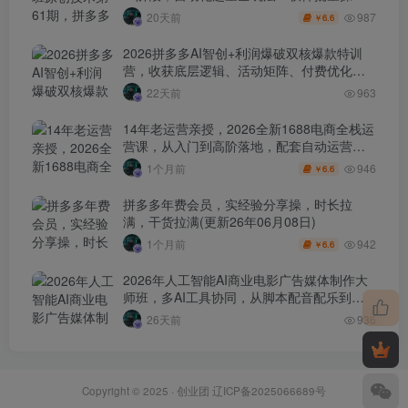
作・投产优化・大促矩阵实战课
987
20天前
6.6
￥
2026拼多多AI智创+利润爆破双核爆款特训
营，收获底层逻辑、活动矩阵、付费优化、
0-1打爆SOP
22天前
963
14年老运营亲授，2026全新1688电商全栈运
营课，从入门到高阶落地，配套自动运营表
+工具包+直播诊断等
946
1个月前
6.6
￥
拼多多年费会员，实经验分享操，时长拉
满，干货拉满(更新26年06月08日)
942
1个月前
6.6
￥
2026年人工智能AI商业电影广告媒体制作大
师班，多AI工具协同，从脚本配音配乐到电
影级短片、品牌广告全流程实战（中英字
26天前
936
幕）
Copyright © 2025 ·
创业团
辽ICP备2025066689号