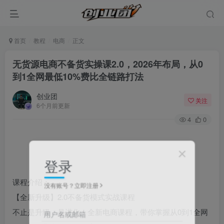
首页
教程
电商
正文
无货源电商不备货实操课2.0，2026年布局，从0
到1全网最低10%费比全链路打法
创业团
关注
6个月前更新
4
0
登录
课程介绍：
没有账号？立即注册
【全新升级】2.0不备货模式实战课程
不止是升级，是进化！全新电商课程，带你掌握从0到1全网
用户名或邮箱