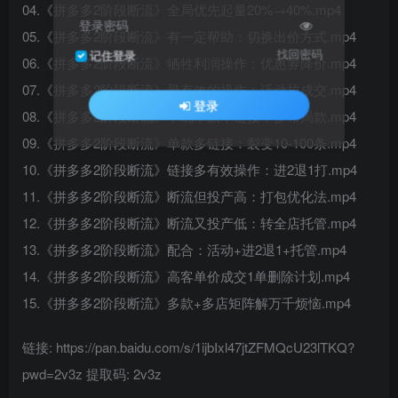
04.《拼多多2阶段断流》全局优先起量20%→40%.mp4
登录密码
05.《拼多多2阶段断流》有一定帮助：切换出价方式.mp4
找回密码
记住登录
06.《拼多多2阶段断流》牺牲利润操作：优惠券降价.mp4
07.《拼多多2阶段断流》最有效的操作：活动拉成交.mp4
登录
08.《拼多多2阶段断流》不玩单款单链接，多布局款.mp4
09.《拼多多2阶段断流》单款多链接：裂变10-100条.mp4
10.《拼多多2阶段断流》链接多有效操作：进2退1打.mp4
11.《拼多多2阶段断流》断流但投产高：打包优化法.mp4
12.《拼多多2阶段断流》断流又投产低：转全店托管.mp4
13.《拼多多2阶段断流》配合：活动+进2退1+托管.mp4
14.《拼多多2阶段断流》高客单价成交1单删除计划.mp4
15.《拼多多2阶段断流》多款+多店矩阵解万千烦恼.mp4
链接: https://pan.baidu.com/s/1ijbIxl47jtZFMQcU23lTKQ?
pwd=2v3z 提取码: 2v3z