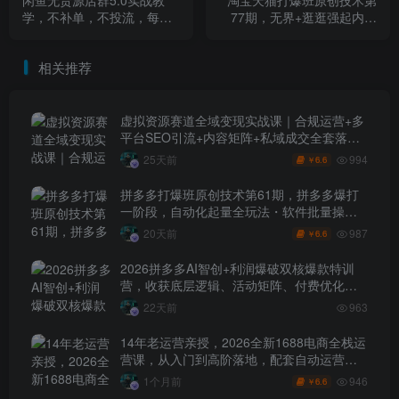
学，不补单，不投流，每天5
77期，无界+逛逛强起内容
小时，在闲鱼卖了几万单，
流
每月5k到7k的净利润
相关推荐
虚拟资源赛道全域变现实战课｜合规运营+多
平台SEO引流+内容矩阵+私域成交全套落地
玩法
994
25天前
6.6
￥
拼多多打爆班原创技术第61期，拼多多爆打
一阶段，自动化起量全玩法・软件批量操
作・投产优化・大促矩阵实战课
987
20天前
6.6
￥
2026拼多多AI智创+利润爆破双核爆款特训
营，收获底层逻辑、活动矩阵、付费优化、
0-1打爆SOP
22天前
963
14年老运营亲授，2026全新1688电商全栈运
营课，从入门到高阶落地，配套自动运营表
+工具包+直播诊断等
946
1个月前
6.6
￥