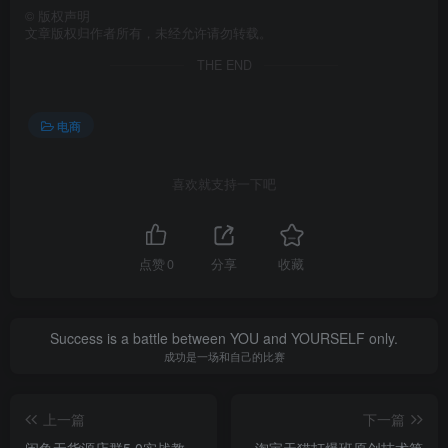
©
版权声明
文章版权归作者所有，未经允许请勿转载。
THE END
电商
喜欢就支持一下吧
点赞
0
分享
收藏
Success is a battle between YOU and YOURSELF only.
成功是一场和自己的比赛
上一篇
下一篇
闲鱼无货源店群5.0实战教
淘宝天猫打爆班原创技术第