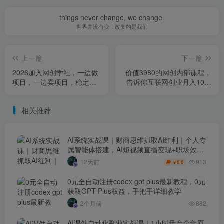
things never change, we change.
世界并没有变，改变的是我们
上一篇
下一篇
2026加入网创学社，一边做
价值3980的网创内部课程，
项目，一边卖项目，稳定月
告诉你互联网创业月入10个
入1-5W【揭秘】
W的秘密【揭秘】
相关推荐
AI系统实战课｜财商思维抓取AI红利｜个人专
属智能体搭建，AI短视频直播变现+职场效率
升级全套教程
913
12天前
6.6
￥
0元全自动注册codex gpt plus最新教程，0元
获取GPT Plus权益，手把手详细教学
2个月前
882
AI课件自动化副业实战课｜1小时量产全套原