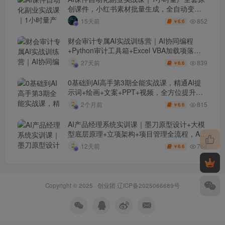
创课件，小红书素材批量生成，全自动变现
管线复刻，半年卖3000单
852
15天前
6.6
￥
财会审计专属AI实战训练营｜AI协同编程
+Python审计工具箱+Excel VBA加载项落地
（更新0710）
839
27天前
6.6
￥
0基础到AI高手第3期全能实战课，精通AI提
示词+绘画+文案+PPT+视频，全方位提升效
率与副业收益
815
2个月前
6.6
￥
AI产品经理系统实训课｜墨刀原型设计+大模
型底层原理+立项架构+项目管理全流程，AI
产品落地实战教程
764
12天前
6.6
￥
Copyright © 2025 ·
创业团
辽ICP备2025066689号