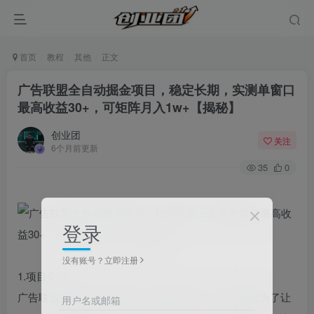
首页
教程
其他
正文
广告联盟全自动掘金项目，稳定长期，实测单窗口
最高收益30+，可矩阵月入1w+【揭秘】
创业团
关注
6个月前更新
35
0
登录
没有账号？立即注册
1.项目介绍
广告联盟项目非常好理解，项目原理如下，许多商家为了让
用户名或邮箱