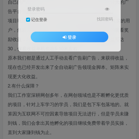
自己的产品让更多人知晓，所以会去找一些流量比较大的广
登录密码
告平台去打广告。
找回密码
记住登录
项目玩法也很简单，我们通过电脑云机/手机模拟成真实的用
户，然后去平台看广告，看一个广告即可获得相关的观看奖
登录
励收益，经过实测，每天单机浏览两个小时最高收益可达
30，保底收益单机也在5-10米左右。
原本我们都是通过人工手动去看广告刷广告，来获得收益，
现在也已经开发出来了全自动刷广告领现金脚本。矩阵来实
现更大化收益。
2.有什么保障？
我们工作室深耕网创多年，在网创领域也是不断孵化更优质
的项目，针对上车学习的学员，我们是包下车包落地的。就
算因为互联网不可控因素导致项目无法进行，但是学员未賺
到钱，我们会拿出其他孵化的项目继续免费带着学员实操，
直到大家賺到钱为止。